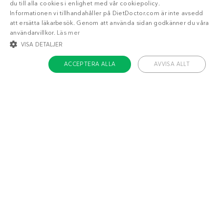
du till alla cookies i enlighet med vår cookiepolicy.
Informationen vi tillhandahåller på DietDoctor.com är inte avsedd
att ersätta läkarbesök. Genom att använda sidan godkänner du våra
användarvillkor.
Läs mer
VISA DETALJER
ACCEPTERA ALLA
AVVISA ALLT
STRIKT NÖDVÄNDIGT
INRIKTNING
FUNKTIONER
OKLASSIFICERADE
Om Diet Doctor
Strikt nödvändigt
Inriktning
Funktioner
Jobba hos oss
Oklassificerade
Support
Teamet
Strikt nödvändiga kakor tillåter kärnwebbplatsfunktioner som
användarinloggning och kontohantering. Webbplatsen kan inte användas
ordentligt utan strikt nödvändiga cookies.
Håll dig uppdaterad
Namn
/ Domän
Utgång
ckdc-premium
.dietdoctor.com
1 månad