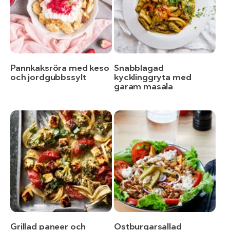
Pannkaksröra med keso
Snabblagad
och jordgubbssylt
kycklinggryta med
garam masala
Grillad paneer och
Ostburgarsallad