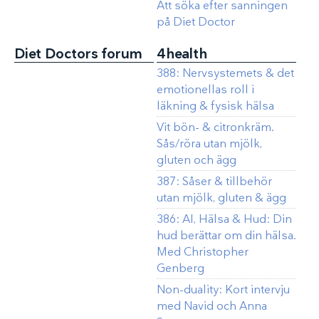
Att söka efter sanningen
på Diet Doctor
Diet Doctors forum
4health
388: Nervsystemets & det
emotionellas roll i
läkning & fysisk hälsa
Vit bön- & citronkräm.
Sås/röra utan mjölk,
gluten och ägg
387: Såser & tillbehör
utan mjölk, gluten & ägg
386: AI, Hälsa & Hud: Din
hud berättar om din hälsa.
Med Christopher
Genberg
Non-duality: Kort intervju
med Navid och Anna