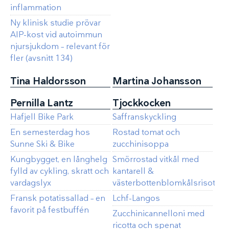
inflammation
Ny klinisk studie prövar
AIP-kost vid autoimmun
njursjukdom – relevant för
fler (avsnitt 134)
Tina Haldorsson
Martina Johansson
Pernilla Lantz
Tjockkocken
Hafjell Bike Park
Saffranskyckling
En semesterdag hos
Rostad tomat och
Sunne Ski & Bike
zucchinisoppa
Kungbygget, en långhelg
Smörrostad vitkål med
fylld av cykling, skratt och
kantarell &
vardagslyx
västerbottenblomkålsrisotto.
Fransk potatissallad – en
Lchf-Langos
favorit på festbuffén
Zucchinicannelloni med
ricotta och spenat