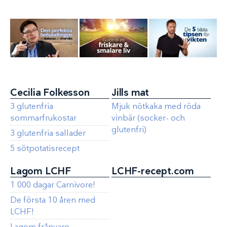
Cecilia Folkesson
Jills mat
3 glutenfria
Mjuk nötkaka med röda
sommarfrukostar
vinbär (socker- och
glutenfri)
3 glutenfria sallader
5 sötpotatisrecept
Lagom LCHF
LCHF-recept.com
1 000 dagar Carnivore!
De första 10 åren med
LCHF!
Lagom frånvaro