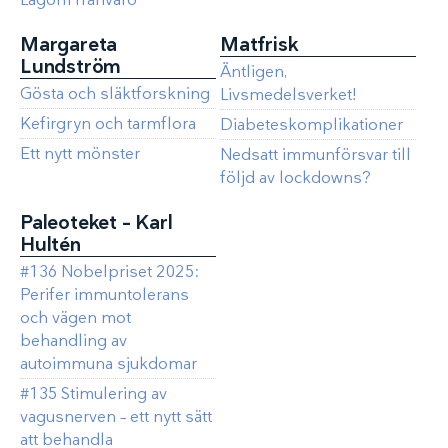
Margareta
Matfrisk
Lundström
Äntligen,
Gösta och släktforskning
Livsmedelsverket!
Kefirgryn och tarmflora
Diabeteskomplikationer
Ett nytt mönster
Nedsatt immunförsvar till
följd av lockdowns?
Paleoteket – Karl
Hultén
#136 Nobelpriset 2025:
Perifer immuntolerans
och vägen mot
behandling av
autoimmuna sjukdomar
#135 Stimulering av
vagusnerven – ett nytt sätt
att behandla