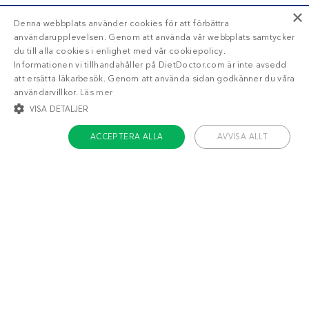
×
Denna webbplats använder cookies för att förbättra
användarupplevelsen. Genom att använda vår webbplats samtycker
du till alla cookies i enlighet med vår cookiepolicy.
Informationen vi tillhandahåller på DietDoctor.com är inte avsedd
att ersätta läkarbesök. Genom att använda sidan godkänner du våra
användarvillkor.
Läs mer
VISA DETALJER
ACCEPTERA ALLA
AVVISA ALLT
STRIKT NÖDVÄNDIGT
INRIKTNING
FUNKTIONER
OKLASSIFICERADE
Om Diet Doctor
Strikt nödvändigt
Inriktning
Funktioner
Jobba hos oss
Oklassificerade
Support
Teamet
Strikt nödvändiga kakor tillåter kärnwebbplatsfunktioner som
användarinloggning och kontohantering. Webbplatsen kan inte användas