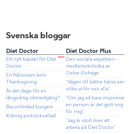
Svenska bloggar
Diet Doctor
Diet Doctor Plus
Ett nytt kapitel för Diet
NYTT
Den sociala aspekten –
Doctor
medlemskrönika av
Oskar Elvhage
En hälsosam keto
Thanksgiving
”Vägen till bättre hälsa ser
olika ut för oss alla”
Är det dags för en
långsiktig viktnedgång?
”Om jag så bara inspirerar
en person är det gott nog
Baconlindad burgare
för mig”
Krämig picknicksallad
”Jag är stolt över att
arbeta på Diet Doctor”