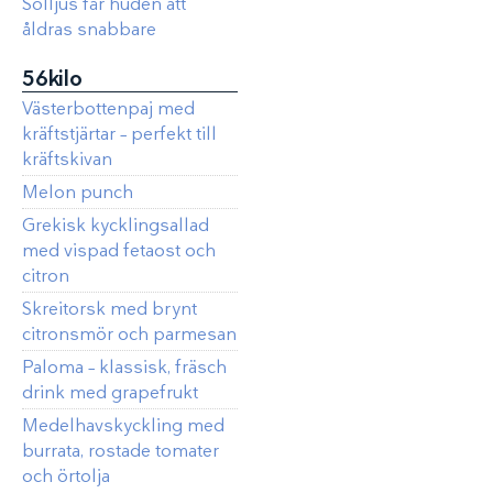
Solljus får huden att
åldras snabbare
56kilo
Västerbottenpaj med
kräftstjärtar – perfekt till
kräftskivan
Melon punch
Grekisk kycklingsallad
med vispad fetaost och
citron
Skreitorsk med brynt
citronsmör och parmesan
Paloma – klassisk, fräsch
drink med grapefrukt
Medelhavskyckling med
burrata, rostade tomater
och örtolja