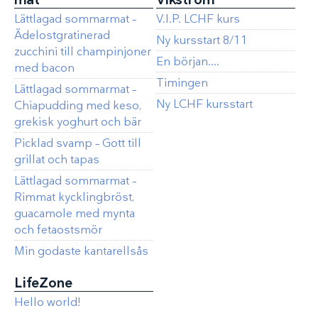
Lättlagad sommarmat –
V.I.P. LCHF kurs
Ädelostgratinerad
Ny kursstart 8/11
zucchini till champinjoner
En början....
med bacon
Timingen
Lättlagad sommarmat –
Ny LCHF kursstart
Chiapudding med keso,
grekisk yoghurt och bär
Picklad svamp – Gott till
grillat och tapas
Lättlagad sommarmat –
Rimmat kycklingbröst,
guacamole med mynta
och fetaostsmör
Min godaste kantarellsås
LifeZone
Hello world!