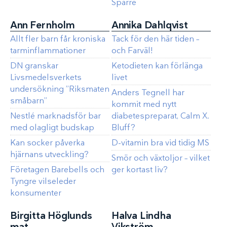
Sparre
Ann Fernholm
Annika Dahlqvist
Allt fler barn får kroniska
Tack för den här tiden –
tarminflammationer
och Farväl!
DN granskar
Ketodieten kan förlänga
Livsmedelsverkets
livet
undersökning ”Riksmaten
Anders Tegnell har
småbarn”
kommit med nytt
Nestlé marknadsför bar
diabetespreparat, Calm X.
med olagligt budskap
Bluff?
Kan socker påverka
D-vitamin bra vid tidig MS
hjärnans utveckling?
Smör och växtoljor – vilket
Företagen Barebells och
ger kortast liv?
Tyngre vilseleder
konsumenter
Birgitta Höglunds
Halva Lindha
mat
Vikström