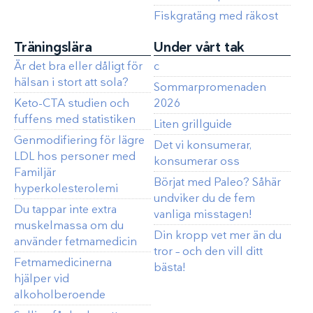
Fiskgratäng med räkost
Träningslära
Under vårt tak
Är det bra eller dåligt för
c
hälsan i stort att sola?
Sommarpromenaden
Keto-CTA studien och
2026
fuffens med statistiken
Liten grillguide
Genmodifiering för lägre
Det vi konsumerar,
LDL hos personer med
konsumerar oss
Familjär
Börjat med Paleo? Såhär
hyperkolesterolemi
undviker du de fem
Du tappar inte extra
vanliga misstagen!
muskelmassa om du
Din kropp vet mer än du
använder fetmamedicin
tror – och den vill ditt
Fetmamedicinerna
bästa!
hjälper vid
alkoholberoende