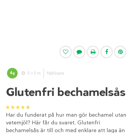
4
5 + 5 m
Nybörjare
g
Glutenfri bechamelsås
1
2
3
4
5
Har du funderat på hur man gör bechamel utan
vetemjöl? Här får du svaret. Glutenfri
bechamelsås är till och med enklare att laga än