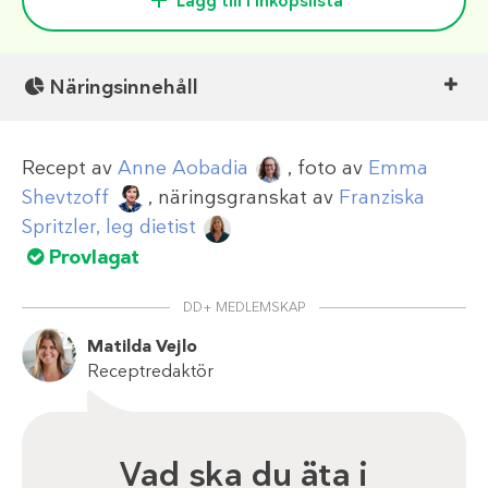
Lägg till i inköpslista
Näringsinnehåll
Recept av
Anne Aobadia
, foto av
Emma
Shevtzoff
, näringsgranskat av
Franziska
Spritzler, leg dietist
Provlagat
DD+ MEDLEMSKAP
Matilda Vejlo
Receptredaktör
Vad ska du äta i