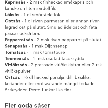
Kaprissås
- 2 msk finhackad småkapris och
kanske en liten sardellfilé
Löksås
- 1 dl smörstekt lök
Ostsås
- 1 dl riven parmesan eller annan riven
lagrad ost på slutet. Smulad ädelost och feta
passar också bra.
Pepparrotsås
- 2 msk riven pepparrot på slutet
Senapssås
- 1 msk Dijonsenap
Tomatsås
- 1 msk tomatpuré
Texmexsås
- 1 msk osötad tacokrydda
Vitlökssås
- 2 pressade vitlöksklyftor eller 2 tsk
vitlökspulver
Örtsås
- ½ dl hackad persilja, dill, basilika,
koriander eller motsvarande mängd torkade
örtkryddor. Pesto funkar lika fint.
Fler goda såser