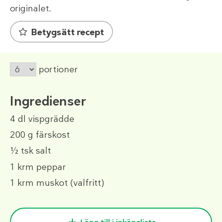
originalet.
Betygsätt recept
portioner
Ingredienser
4 dl
vispgrädde
200 g
färskost
½ tsk
salt
1 krm
peppar
1 krm
muskot (valfritt)