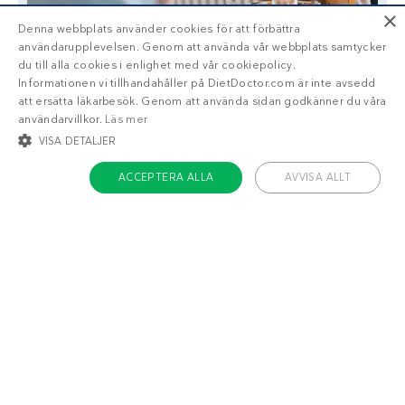
×
Denna webbplats använder cookies för att förbättra
användarupplevelsen. Genom att använda vår webbplats samtycker
du till alla cookies i enlighet med vår cookiepolicy.
Informationen vi tillhandahåller på DietDoctor.com är inte avsedd
att ersätta läkarbesök. Genom att använda sidan godkänner du våra
användarvillkor.
Läs mer
VISA DETALJER
ACCEPTERA ALLA
AVVISA ALLT
Liknande recept
STRIKT NÖDVÄNDIGT
INRIKTNING
FUNKTIONER
Italiensk majonnäs
Kall örtsås
OKLASSIFICERADE
Strikt nödvändigt
Inriktning
Funktioner
Oklassificerade
Strikt nödvändiga kakor tillåter kärnwebbplatsfunktioner som
användarinloggning och kontohantering. Webbplatsen kan inte användas