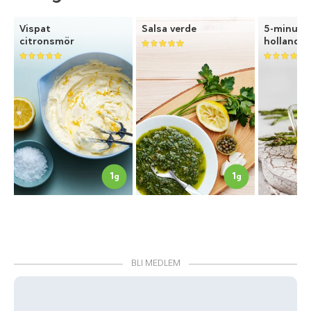
Vispat
Salsa verde
5-minute
citronsmör
hollandai
1
1
g
g
BLI MEDLEM