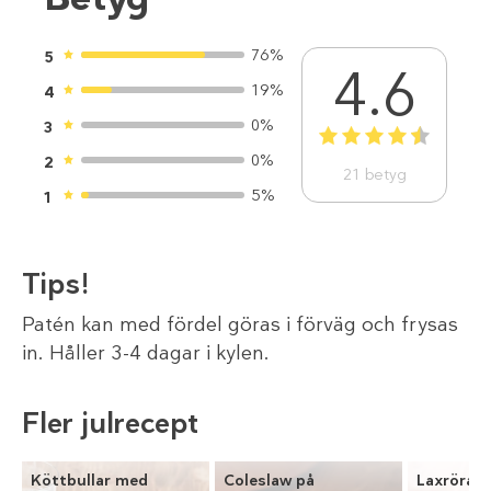
76%
5
4.6
19%
4
0%
3
1
2
3
4
5
0%
2
21
betyg
5%
1
Tips!
Patén kan med fördel göras i förväg och frysas
in. Håller 3-4 dagar i kylen.
Fler julrecept
Köttbullar med
Coleslaw på
Laxröra p