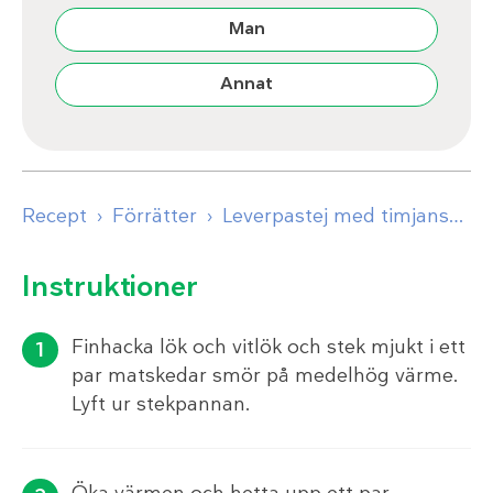
Man
Annat
Recept
Förrätter
Leverpastej med timjansmör
Instruktioner
Finhacka lök och vitlök och stek mjukt i ett
par matskedar smör på medelhög värme.
Lyft ur stekpannan.
Öka värmen och hetta upp ett par