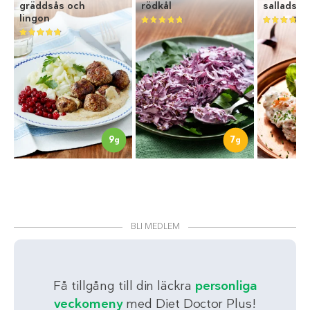
gräddsås och
rödkål
salladsbl
lingon
9
7
g
g
BLI MEDLEM
Få tillgång till din läckra
personliga
veckomeny
med Diet Doctor Plus!