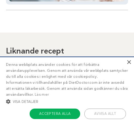
Liknande recept
×
Kronärtskockor
Gado gado-wok
Denna webbplats använder cookies för att förbättra
med citronsmör
med kyckling och
användarupplevelsen. Genom att använda vår webbplats samtycker
stekt ägg
du till alla cookies i enlighet med vår cookiepolicy.
Informationen vi tillhandahåller på DietDoctor.com är inte avsedd
att ersätta läkarbesök. Genom att använda sidan godkänner du våra
användarvillkor.
Läs mer
VISA DETALJER
ACCEPTERA ALLA
AVVISA ALLT
STRIKT NÖDVÄNDIGT
INRIKTNING
FUNKTIONER