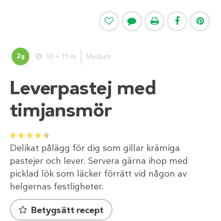
2
10 + 15 m
Medium
g
Leverpastej med
timjansmör
1
2
3
4
5
Delikat pålägg för dig som gillar krämiga
pastejer och lever. Servera gärna ihop med
picklad lök som läcker förrätt vid någon av
helgernas festligheter.
Betygsätt recept