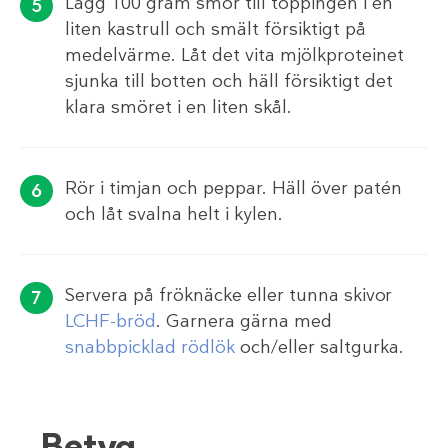
Lägg 100 gram smör till toppingen i en
liten kastrull och smält försiktigt på
medelvärme. Låt det vita mjölkproteinet
sjunka till botten och häll försiktigt det
klara smöret i en liten skål.
Rör i timjan och peppar. Häll över patén
och låt svalna helt i kylen.
Servera på fröknäcke eller tunna skivor
LCHF-bröd
. Garnera gärna med
snabbpicklad rödlök
och/eller saltgurka.
Betyg