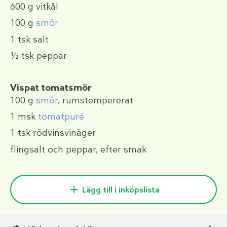
600 g
vitkål
100 g
smör
1 tsk
salt
½ tsk
peppar
Vispat tomatsmör
100 g
smör
, rumstempererat
1 msk
tomatpuré
1 tsk
rödvinsvinäger
flingsalt och peppar, efter smak
Lägg till i inköpslista