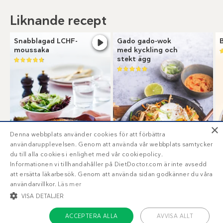
Liknande recept
Snabblagad LCHF-
Gado gado-wok
moussaka
med kyckling och
stekt ägg
×
Denna webbplats använder cookies för att förbättra
användarupplevelsen. Genom att använda vår webbplats samtycker
du till alla cookies i enlighet med vår cookiepolicy.
Informationen vi tillhandahåller på DietDoctor.com är inte avsedd
8
12
g
g
att ersätta läkarbesök. Genom att använda sidan godkänner du våra
användarvillkor.
Läs mer
VISA DETALJER
ACCEPTERA ALLA
AVVISA ALLT