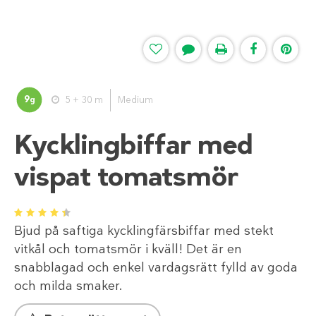
9
5 + 30 m
Medium
g
Kycklingbiffar med
vispat tomatsmör
1
2
3
4
5
Bjud på saftiga kycklingfärsbiffar med stekt
vitkål och tomatsmör i kväll! Det är en
snabblagad och enkel vardagsrätt fylld av goda
och milda smaker.