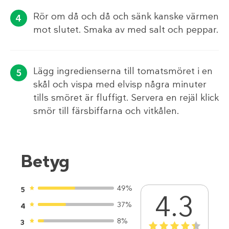
Rör om då och då och sänk kanske värmen
mot slutet. Smaka av med salt och peppar.
Lägg ingredienserna till tomatsmöret i en
skål och vispa med elvisp några minuter
tills smöret är fluffigt. Servera en rejäl klick
smör till färsbiffarna och vitkålen.
Betyg
49%
5
4.3
37%
4
8%
3
1
2
3
4
5