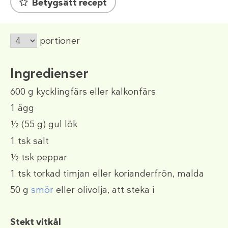
Betygsätt recept
portioner
Ingredienser
600 g
kycklingfärs eller kalkonfärs
1
ägg
½
(55 g)
gul lök
1 tsk
salt
½ tsk
peppar
1 tsk
torkad timjan eller korianderfrön, malda
50 g
smör
eller olivolja, att steka i
Stekt vitkål