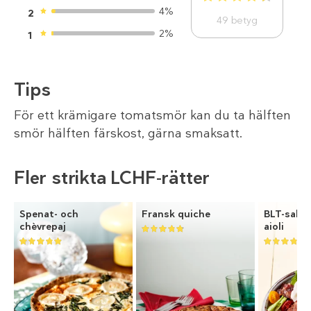
4%
2
49
betyg
2%
1
Tips
För ett krämigare tomatsmör kan du ta hälften
smör hälften färskost, gärna smaksatt.
Fler strikta LCHF-rätter
Spenat- och
Fransk quiche
BLT-salla
chèvrepaj
aioli