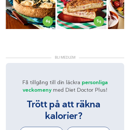
6
5
g
g
BLI MEDLEM
Få tillgång till din läckra
personliga
veckomeny
med Diet Doctor Plus!
Trött på att räkna
kalorier?