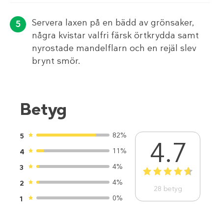
Servera laxen på en bädd av grönsaker,
några kvistar valfri färsk örtkrydda samt
nyrostade mandelflarn och en rejäl slev
brynt smör.
Betyg
82%
5
4.7
11%
4
4%
3
1
2
3
4
5
4%
2
28
betyg
0%
1