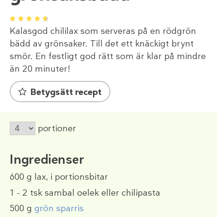
1
2
3
4
5
Kalasgod chililax som serveras på en rödgrön
bädd av grönsaker. Till det ett knäckigt brynt
smör. En festligt god rätt som är klar på mindre
än 20 minuter!
Betygsätt recept
portioner
Ingredienser
600 g
lax, i portionsbitar
1 - 2 tsk
sambal oelek eller chilipasta
500 g
grön sparris