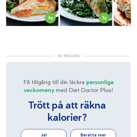
6
3
g
g
BLI MEDLEM
Få tillgång till din läckra
personliga
veckomeny
med Diet Doctor Plus!
Trött på att räkna
kalorier?
Ja!
Berätta mer