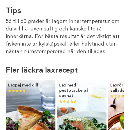
Tips
56 till 60 grader är lagom innertemperatur om
du vill ha laxen saftig och kanske lite rå
innerkärna. För bästa resultat är det viktigt att
fisken inte är kylskåpskall eller halvtinad utan
nästan rumstempererad när den tillagas.
Fler läckra laxrecept
Laxpaj med dill
Lax med
Laxröra p
pestotäcke på
salladsbl
spenat