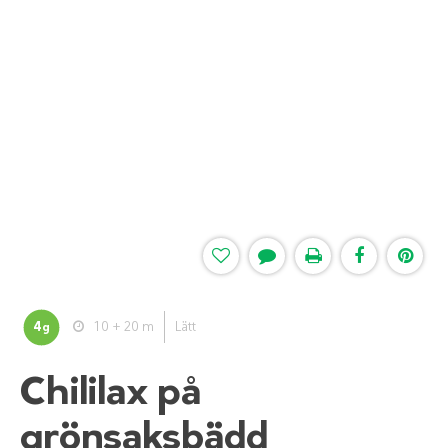
4
10 + 20 m
Lätt
g
Chililax på
grönsaksbädd