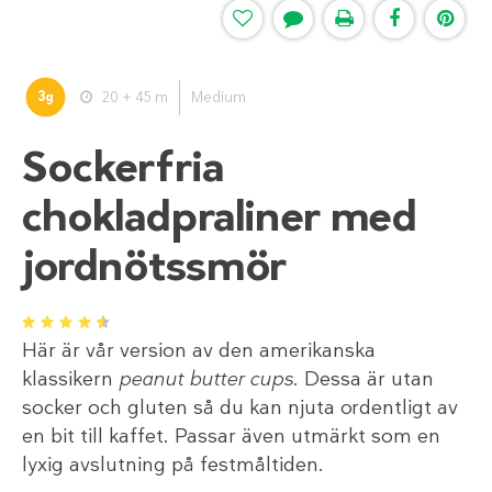
3
20 + 45 m
Medium
g
Sockerfria
chokladpraliner med
jordnötssmör
1
2
3
4
5
Här är vår version av den amerikanska
klassikern
peanut butter cups
. Dessa är utan
socker och gluten så du kan njuta ordentligt av
en bit till kaffet. Passar även utmärkt som en
lyxig avslutning på festmåltiden.