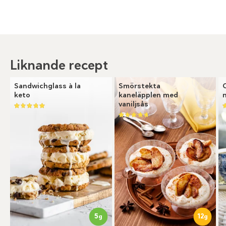
Liknande recept
Sandwichglass à la
Smörstekta
keto
kaneläpplen med
vaniljsås
5
12
g
g