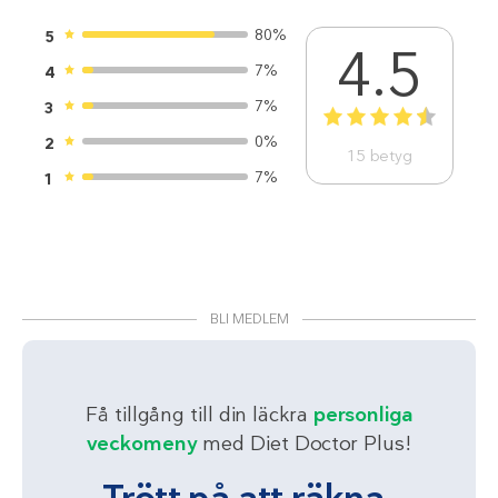
80%
5
4.5
7%
4
7%
3
1
2
3
4
5
0%
2
15
betyg
7%
1
BLI MEDLEM
Få tillgång till din läckra
personliga
veckomeny
med Diet Doctor Plus!
Trött på att räkna