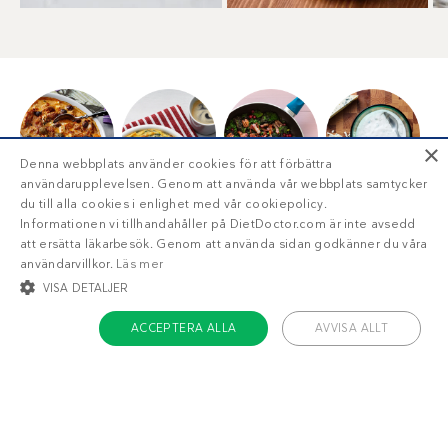
×
Denna webbplats använder cookies för att förbättra
användarupplevelsen. Genom att använda vår webbplats samtycker
Måltider
Frukostar
Sidorätter
Tillbehör
du till alla cookies i enlighet med vår cookiepolicy.
Informationen vi tillhandahåller på DietDoctor.com är inte avsedd
att ersätta läkarbesök. Genom att använda sidan godkänner du våra
användarvillkor.
Läs mer
VISA DETALJER
ACCEPTERA ALLA
AVVISA ALLT
Snacks
Efterrätter
Bröd
STRIKT NÖDVÄNDIGT
INRIKTNING
FUNKTIONER
OKLASSIFICERADE