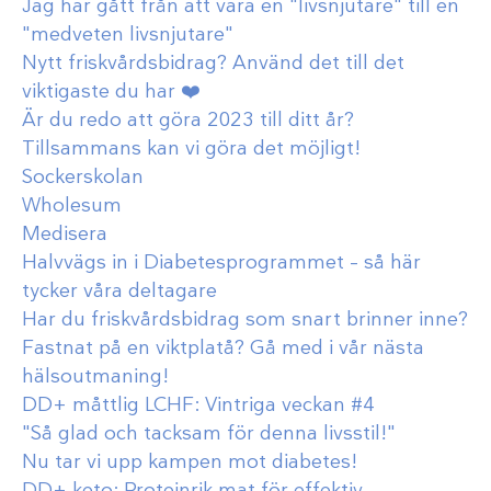
Jag har gått från att vara en "livsnjutare" till en
"medveten livsnjutare"
Nytt friskvårdsbidrag? Använd det till det
viktigaste du har ❤️
Är du redo att göra 2023 till ditt år?
Tillsammans kan vi göra det möjligt!
Sockerskolan
Wholesum
Medisera
Halvvägs in i Diabetesprogrammet – så här
tycker våra deltagare
Har du friskvårdsbidrag som snart brinner inne?
Fastnat på en viktplatå? Gå med i vår nästa
hälsoutmaning!
DD+ måttlig LCHF: Vintriga veckan #4
"Så glad och tacksam för denna livsstil!"
Nu tar vi upp kampen mot diabetes!
DD+ keto: Proteinrik mat för effektiv