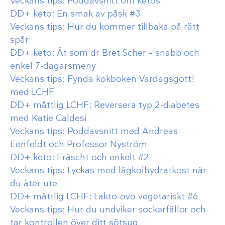
Veckans tips: Poddavsnitt om ketos
DD+ keto: En smak av påsk #3
Veckans tips: Hur du kommer tillbaka på rätt
spår
DD+ keto: Ät som dr Bret Scher – snabb och
enkel 7-dagarsmeny
Veckans tips: Fynda kokboken Vardagsgott!
med LCHF
DD+ måttlig LCHF: Reversera typ 2-diabetes
med Katie Caldesi
Veckans tips: Poddavsnitt med Andreas
Eenfeldt och Professor Nyström
DD+ keto: Fräscht och enkelt #2
Veckans tips: Lyckas med lågkolhydratkost när
du äter ute
DD+ måttlig LCHF: Lakto-ovo vegetariskt #6
Veckans tips: Hur du undviker sockerfällor och
tar kontrollen över ditt sötsug