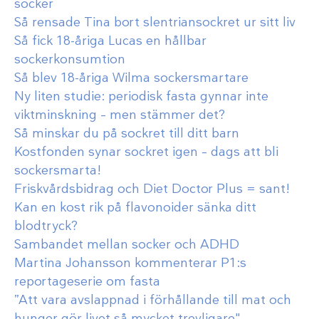
socker
Så rensade Tina bort slentriansockret ur sitt liv
Så fick 18-åriga Lucas en hållbar
sockerkonsumtion
Så blev 18-åriga Wilma sockersmartare
Ny liten studie: periodisk fasta gynnar inte
viktminskning – men stämmer det?
Så minskar du på sockret till ditt barn
Kostfonden synar sockret igen – dags att bli
sockersmarta!
Friskvårdsbidrag och Diet Doctor Plus = sant!
Kan en kost rik på flavonoider sänka ditt
blodtryck?
Sambandet mellan socker och ADHD
Martina Johansson kommenterar P1:s
reportageserie om fasta
”Att vara avslappnad i förhållande till mat och
hunger gör livet så mycket trevligare"