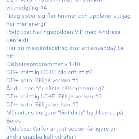
viktnedgång #4
"Idag sover jag fler timmar och upplever att jag
har mer energi"
Poddtips: Näringspodden VIP med Andreas
Eenfeldt
Har du friskvårdsbidrag kvar att använda? Se
hit!
Diabetesprogrammet v 1-10
DD+ måttlig LCHF: Mejerifritt #7
DD+ keto: Billiga veckan #6
Är du redo för nästa hälsoutmaning?
DD+ måttlig LCHF: Billiga veckan #3
DD+ keto: Billiga veckan #5
Månadens burgare “Get dirty” by Jillsmat på
Bores!
Poddtips: Varför är just socker farligare än
andra snabba kolhydrater?