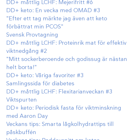
DD+ måttlig LCHF: Mejerifritt #6
DD+ keto: En vecka med OMAD #3
"Efter ett tag märkte jag även att keto
förbättrat min PCOS"
Svensk Provtagning
DD+ måttlig LCHF: Proteinrik mat för effektiv
viktnedgång #2
"Mitt sockerberoende och godissug är nästan
helt borta!"
DD+ keto: Våriga favoriter #3
Samlingssida för diabetes
DD+ måttlig LCHF: Flexitarianveckan #3
Viktspurten
DD+ keto: Periodisk fasta för viktminskning
med Aaron Day
Veckans tips: Smarta lågkolhydrattips till
påskbuffén