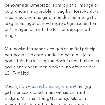
behöver äta Omeprazol som jag ätit i många år
på grund av magproblem. Jag har försökt sluta
med medicinen tidigare men det har inte gått.
Idag finns inget behov längre då jag sällan har
ont i magen och inte heller har uppspärrad
mage.
Mitt sockerberoende och godissug är i princip
helt borta! Tidigare kunde jag nästan stjäla
godis från barn… Jag kan dock äta en bulle eller
godis ena dagen men direkt sluta efter en bra
LCHF-måltid.
Med hjälp av
tioveckorsprogrammet
har jag
gått ner sex kilo och minskat sju cm runt
midjan. Min man har gått ner sju kilo och
minskat 14 cm runt midjan och har numera