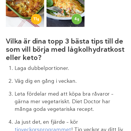
11
4
g
g
Vilka är dina topp 3 bästa tips till de
som vill börja med lågkolhydratkost
eller keto?
Laga dubbelportioner.
Väg dig en gång i veckan.
Leta fördelar med att köpa bra råvaror –
gärna mer vegetariskt. Diet Doctor har
många goda vegetariska recept.
Ja just det, en fjärde – kör
tioveckorsprogrammet
! Tio veckor av ditt liv