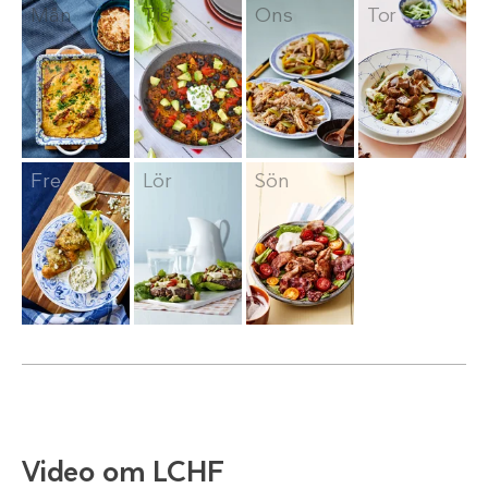
Mån
Tis
Ons
Tor
Fre
Lör
Sön
Video om LCHF