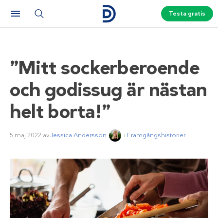
Testa gratis
”Mitt sockerberoende
och godissug är nästan
helt borta!”
5 maj 2022
av
Jessica Andersson
i
Framgångshistorier