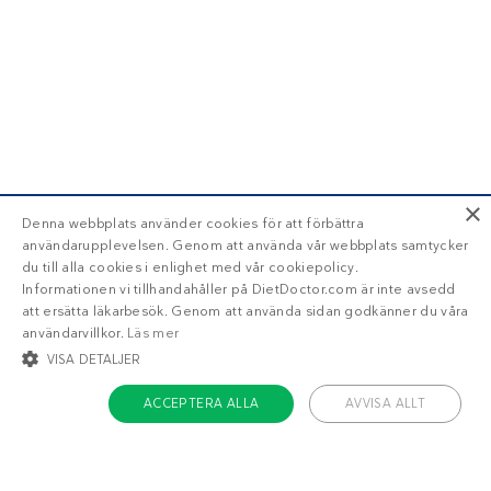
×
Denna webbplats använder cookies för att förbättra
användarupplevelsen. Genom att använda vår webbplats samtycker
du till alla cookies i enlighet med vår cookiepolicy.
Informationen vi tillhandahåller på DietDoctor.com är inte avsedd
att ersätta läkarbesök. Genom att använda sidan godkänner du våra
användarvillkor.
Läs mer
VISA DETALJER
ACCEPTERA ALLA
AVVISA ALLT
STRIKT NÖDVÄNDIGT
INRIKTNING
FUNKTIONER