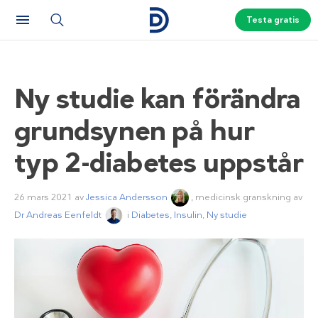
Testa gratis
Ny studie kan förändra
grundsynen på hur
typ 2-diabetes uppstår
26 mars 2021
av
Jessica Andersson
, medicinsk granskning av
Dr Andreas Eenfeldt
i
Diabetes
,
Insulin
,
Ny studie