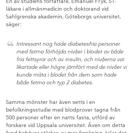
En av studiens författare, Emanuel Fryk, ST-
läkare i allmänmedicin och doktorand vid
Sahlgrenska akademin, Göteborgs universitet,
säger:
Intressant nog hade diabetesfria personer
med fetma förhöjda nivåer i blodet av både
fria fettsyror och av insulin, och nivåerna var
likartade eller högre jämfört med de nivåer vi
kunde mäta i blodet från dem som hade
både fetma och typ 2 diabetes.
Samma mönster har även setts i en
befolkningsstudie med blodprover tagna från
500 personer efter en natts fasta, utförd av
forskare vid Uppsala universitet. Även om detta
fynd behöver stärkas av mer forskning, talar det