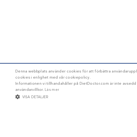
Denna webbplats använder cookies för att förbättra användaruppl
cookies i enlighet med vår cookiepolicy.
Informationen vi tillhandahåller på DietDoctor.com är inte avsed
användarvillkor.
Läs mer
VISA DETALJER
STRIKT NÖDVÄNDIGT
INRIKTNING
FUNKTIONER
Str