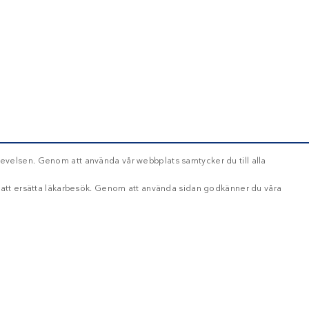
evelsen. Genom att använda vår webbplats samtycker du till alla
d att ersätta läkarbesök. Genom att använda sidan godkänner du våra
OKLASSIFICERADE
ikt nödvändigt
Inriktning
Funktioner
Oklassificerade