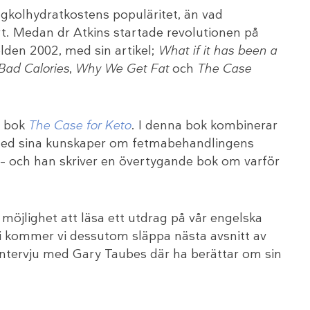
ågkolhydratkostens populäritet, än vad
t. Medan dr Atkins startade revolutionen på
lden 2002, med sin artikel;
What if it has been a
Bad Calories
,
Why We Get Fat
och
The Case
e bok
The Case for Keto
. I denna bok kombinerar
 med sina kunskaper om fetmabehandlingens
e – och han skriver en övertygande bok om varför
 möjlighet att läsa ett utdrag på vår engelska
ri kommer vi dessutom släppa nästa avsnitt av
ntervju med Gary Taubes där ha berättar om sin