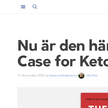
Nu är den hä
Case for Ket
31 december 2020
av
Jessica Andersson
i
Böcker