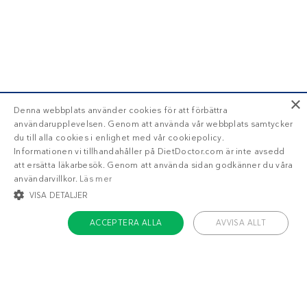
×
Denna webbplats använder cookies för att förbättra
användarupplevelsen. Genom att använda vår webbplats samtycker
du till alla cookies i enlighet med vår cookiepolicy.
Informationen vi tillhandahåller på DietDoctor.com är inte avsedd
att ersätta läkarbesök. Genom att använda sidan godkänner du våra
användarvillkor.
Läs mer
VISA DETALJER
ACCEPTERA ALLA
AVVISA ALLT
STRIKT NÖDVÄNDIGT
INRIKTNING
FUNKTIONER
OKLASSIFICERADE