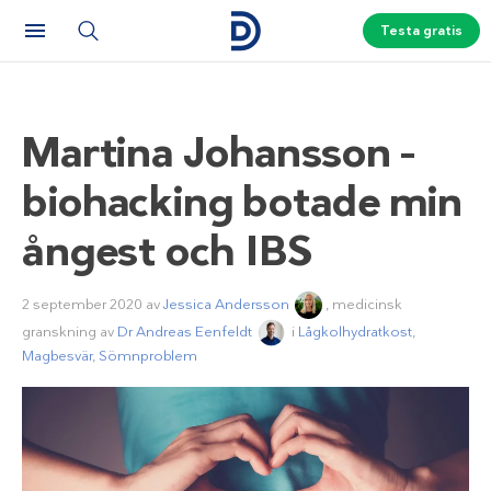
Testa gratis
Martina Johansson –
biohacking botade min
ångest och IBS
2 september 2020
av
Jessica Andersson
, medicinsk
granskning av
Dr Andreas Eenfeldt
i
Lågkolhydratkost
,
Magbesvär
,
Sömnproblem