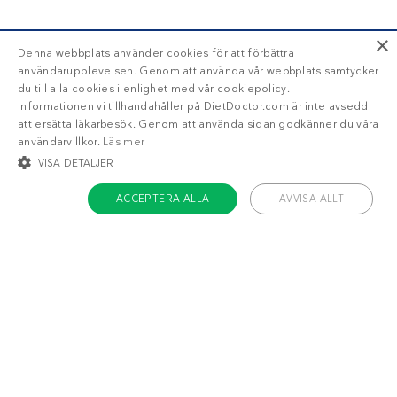
×
Denna webbplats använder cookies för att förbättra
användarupplevelsen. Genom att använda vår webbplats samtycker
du till alla cookies i enlighet med vår cookiepolicy.
Informationen vi tillhandahåller på DietDoctor.com är inte avsedd
att ersätta läkarbesök. Genom att använda sidan godkänner du våra
användarvillkor.
Läs mer
VISA DETALJER
ACCEPTERA ALLA
AVVISA ALLT
STRIKT NÖDVÄNDIGT
INRIKTNING
FUNKTIONER
OKLASSIFICERADE
Om Diet Doctor
Strikt nödvändigt
Inriktning
Funktioner
Jobba hos oss
Oklassificerade
Support
Teamet