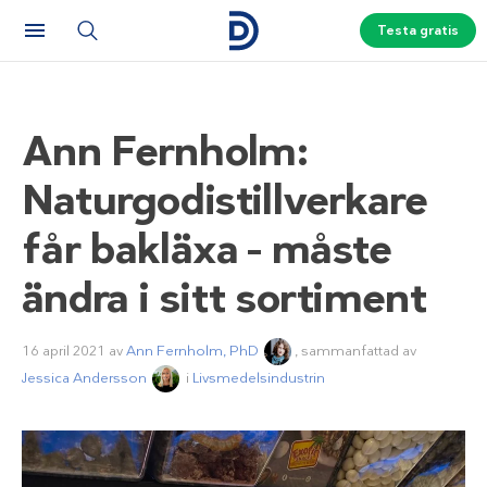
Testa gratis
Ann Fernholm:
Naturgodistillverkare
får bakläxa – måste
ändra i sitt sortiment
16 april 2021
av
Ann Fernholm, PhD
, sammanfattad av
Jessica Andersson
i
Livsmedelsindustrin