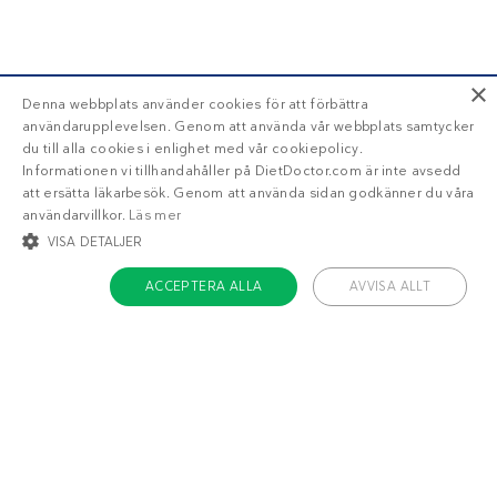
×
Denna webbplats använder cookies för att förbättra
användarupplevelsen. Genom att använda vår webbplats samtycker
du till alla cookies i enlighet med vår cookiepolicy.
Informationen vi tillhandahåller på DietDoctor.com är inte avsedd
att ersätta läkarbesök. Genom att använda sidan godkänner du våra
användarvillkor.
Läs mer
VISA DETALJER
ACCEPTERA ALLA
AVVISA ALLT
STRIKT NÖDVÄNDIGT
INRIKTNING
FUNKTIONER
OKLASSIFICERADE
Om Diet Doctor
Strikt nödvändigt
Inriktning
Funktioner
Jobba hos oss
Oklassificerade