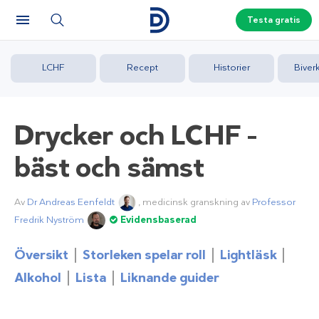
Testa gratis
LCHF
Recept
Historier
Biver
Drycker och LCHF –
bäst och sämst
Av
Dr Andreas Eenfeldt
, medicinsk granskning av
Professor
Fredrik Nyström
Evidensbaserad
Översikt
Storleken spelar roll
Lightläsk
Alkohol
Lista
Liknande guider