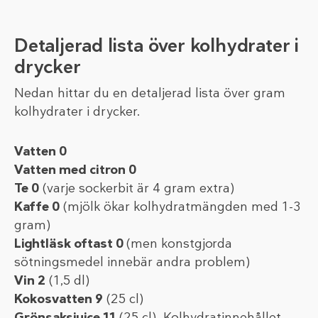
Detaljerad lista över kolhydrater i
drycker
Nedan hittar du en detaljerad lista över gram
kolhydrater i drycker.
Vatten 0
Vatten med citron 0
Te 0
(varje sockerbit är 4 gram extra)
Kaffe 0
(mjölk ökar kolhydratmängden med 1-3
gram)
Lightläsk oftast 0
(men konstgjorda
sötningsmedel innebär andra problem)
Vin 2
(1,5 dl)
Kokosvatten 9
(25 cl)
Grönsaksjuice 11
(25 cl). Kolhydratinnehållet