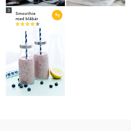
3
Smoothie
9
g
med blåbär