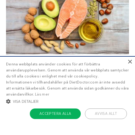
×
Hälsosamma val av fett
Denna webbplats använder cookies för att förbättra
användarupplevelsen. Genom att använda vår webbplats samtycker
Här är en guide till allt du behöver veta
du till alla cookies i enlighet med vår cookiepolicy.
GUIDE
Informationen vi tillhandahåller på DietDoctor.com är inte avsedd
om fett när du äter kolhydratbegränsat.
att ersätta läkarbesök. Genom att använda sidan godkänner du våra
användarvillkor.
Läs mer
VISA DETALJER
ACCEPTERA ALLA
AVVISA ALLT
STRIKT NÖDVÄNDIGT
INRIKTNING
FUNKTIONER