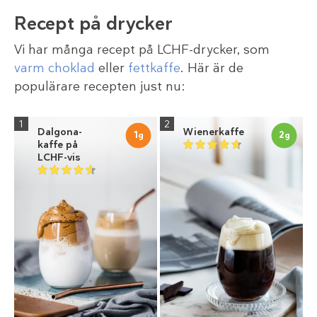
Recept på drycker
Vi har många recept på LCHF-drycker, som
varm choklad
eller
fettkaffe
. Här är de
populärare recepten just nu:
1
2
Dalgona-
Wienerkaffe
1
2
g
g
kaffe på
LCHF-vis