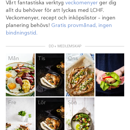
Vårt fantastiska verktyg
veckomenyer
ger dig
allt du behöver för att lyckas med LCHF.
Veckomenyer, recept och inköpslistor – ingen
planering behövs!
Gratis provmånad, ingen
bindningstid.
DD+ MEDLEMSKAP
Mån
Tis
Ons
Tor
Fre
Lör
Sön