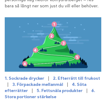
bara så långt ner som just du vill eller behöver.
1. Sockrade drycker
|
2. Efterrätt till frukost
|
3. Förpackade mellanmål
|
4. Söta
efterrätter
|
5. Fettsnåla produkter
|
6.
Stora portioner stärkelse