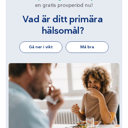
en gratis provperiod nu!
Vad är ditt primära
hälsomål?
Gå ner i vikt
Må bra