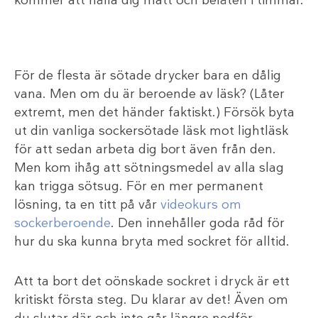
kommer att hålla dig mätt och belåten i timmar.
För de flesta är sötade drycker bara en dålig
vana. Men om du är beroende av läsk? (Låter
extremt, men det händer faktiskt.) Försök byta
ut din vanliga sockersötade läsk mot lightläsk
för att sedan arbeta dig bort även från den.
Men kom ihåg att sötningsmedel av alla slag
kan trigga sötsug. För en mer permanent
lösning, ta en titt på vår
videokurs om
sockerberoende
. Den innehåller goda råd för
hur du ska kunna bryta med sockret för alltid.
Att ta bort det oönskade sockret i dryck är ett
kritiskt första steg. Du klarar av det! Även om