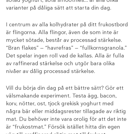
sötad yoghurt, söta smoothies… är alla olika
varianter på dåliga sätt att starta din dag.
I centrum av alla kolhydrater på ditt frukostbord
är flingorna. Alla flingor, även de som inte är
mycket sötade, består av processad stärkelse.
“Bran flakes” — “havrefras” — “fullkornsgranola.”
Det spelar ingen roll vad de kallas. Alla är fulla
av raffinerad stärkelse och utgör bara olika
nivåer av dålig processad stärkelse.
Vill du börja din dag på ett bättre sätt? Gör ett
välsmakande experiment. Testa ägg, bacon,
korv, nötter, ost, tjock grekisk yoghurt med
några bär eller middagsrester tillagade av riktig
mat. Du behöver inte vara orolig för att det inte
är “frukostmat.” Försök istället hitta din egen