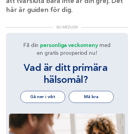
att tvärsluta bara inte är din grej. Det
här är guiden för dig.
BLI MEDLEM
Få din
personliga veckomeny
med
en gratis provperiod nu!
Vad är ditt primära
hälsomål?
Gå ner i vikt
Må bra