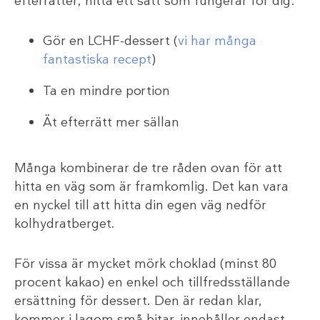
efterrätter; hitta ett sätt som fungerar för dig:
Gör en LCHF-dessert (
vi har många
fantastiska recept
)
Ta en mindre portion
Ät efterrätt mer sällan
Många kombinerar de tre råden ovan för att
hitta en väg som är framkomlig. Det kan vara
en nyckel till att hitta din egen väg nedför
kolhydratberget.
För vissa är mycket mörk choklad (minst 80
procent kakao) en enkel och tillfredsställande
ersättning för dessert. Den är redan klar,
kommer i lagom små bitar, innehåller endast