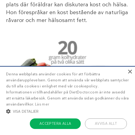
plats där föräldrar kan diskutera kost och hälsa.
Hon förespråkar en kost bestående av naturliga
råvaror och mer hälsosamt fett.
×
Denna webbplats använder cookies för att förbättra
användarupplevelsen. Genom att använda vår webbplats samtycker
du till alla cookies i enlighet med vår cookiepolicy.
Informationen vi tillhandahåller på DietDoctor.com är inte avsedd
att ersätta läkarbesök. Genom att använda sidan godkänner du våra
användarvillkor.
Läs mer
VISA DETALJER
20 och 50 gram kolhydrater
Hur mycket kolhydrater är det i vanlig
ACCEPTERA ALLA
AVVISA ALLT
GUIDE
mat? Det varierar stort. På den här sidan får du