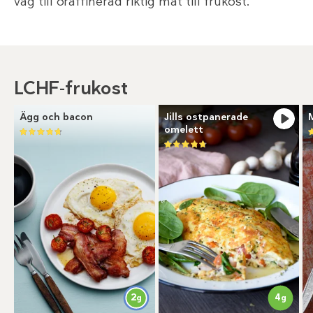
väg till oraffinerad riktig mat till frukost.
LCHF-frukost
Ägg och bacon
Jills ostpanerade
omelett
4
2
g
g