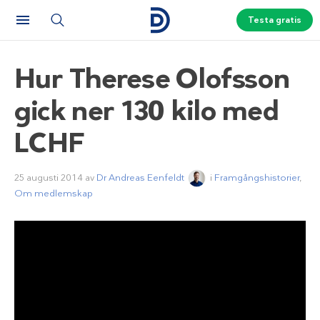
Testa gratis
Hur Therese Olofsson
gick ner 130 kilo med
LCHF
25 augusti 2014
av
Dr Andreas Eenfeldt
i
Framgångshistorier
,
Om medlemskap