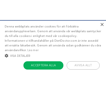
×
Denna webbplats använder cookies för att förbättra
användarupplevelsen. Genom att använda vår webbplats samtycker
du till alla cookies i enlighet med vår cookiepolicy.
Informationen vi tillhandahåller på DietDoctor.com är inte avsedd
att ersätta läkarbesök. Genom att använda sidan godkänner du våra
användarvillkor.
Läs mer
VISA DETALJER
ACCEPTERA ALLA
AVVISA ALLT
STRIKT NÖDVÄNDIGT
INRIKTNING
FUNKTIONER
OKLASSIFICERADE
Om Diet Doctor
Strikt nödvändigt
Inriktning
Funktioner
Jobba hos oss