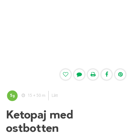
5
15 + 50 m
Lätt
g
Ketopaj med
ostbotten