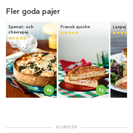
Fler goda pajer
Spenat- och
Fransk quiche
Laxpaj me
chèvrepaj
6
5
g
g
BLI MEDLEM