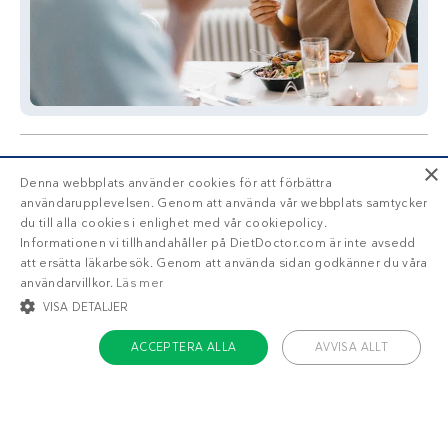
×
Denna webbplats använder cookies för att förbättra
användarupplevelsen. Genom att använda vår webbplats samtycker
du till alla cookies i enlighet med vår cookiepolicy.
Informationen vi tillhandahåller på DietDoctor.com är inte avsedd
Liknande recept
att ersätta läkarbesök. Genom att använda sidan godkänner du våra
användarvillkor.
Läs mer
VISA DETALJER
Fransk quiche
Laxpaj med dill
ACCEPTERA ALLA
AVVISA ALLT
STRIKT NÖDVÄNDIGT
INRIKTNING
FUNKTIONER
OKLASSIFICERADE