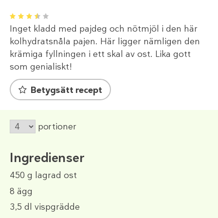
1
2
3
4
5
Inget kladd med pajdeg och nötmjöl i den här
kolhydratsnåla pajen. Här ligger nämligen den
krämiga fyllningen i ett skal av ost. Lika gott
som genialiskt!
Betygsätt recept
portioner
Ingredienser
450 g
lagrad ost
8
ägg
3,5 dl
vispgrädde