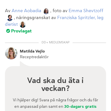
Av
Anne Aobadia
, foto av
Emma Shevtzoff
, näringsgranskat av
Franziska Spritzler, leg
dietist
Provlagat
DD+ MEDLEMSKAP
Matilda Vejlo
Receptredaktör
Vad ska du äta i
veckan?
Vi hjälper dig! Svara på några frågor och du får
en anpassad plan samt en
30-dagars gratis