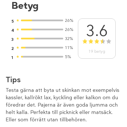
Betyg
26%
5
3.6
26%
4
32%
3
1
2
3
4
5
11%
2
19
betyg
5%
1
Tips
Testa gärna att byta ut skinkan mot exempelvis
kassler, kallrökt lax, kyckling eller kalkon om du
föredrar det. Pajerna är även goda ljumma och
helt kalla. Perfekta till picknick eller matsäck.
Eller som förrätt utan tillbehören.