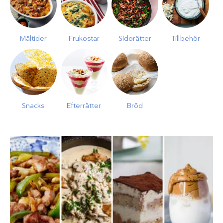
Måltider
Frukostar
Sidorätter
Tillbehör
Snacks
Efterrätter
Bröd