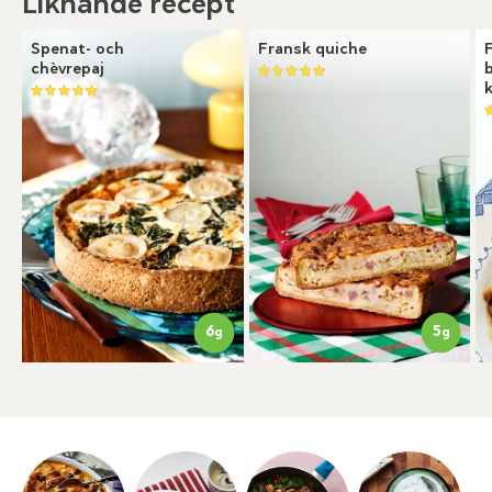
Liknande recept
Spenat- och
Fransk quiche
chèvrepaj
6
5
g
g