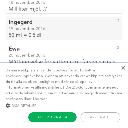
18 november 2016
Milliliter mjöl...?
Ingegerd
2
19 november 2016
50 ml = 0,5 dl.
Ewa
3
20 november 2016
Måttangivelse för vatten i köttfärsen saknas.
×
Jättegod paj och inte så svår att göra.
Denna webbplats använder cookies för att förbättra
användarupplevelsen. Genom att använda vår webbplats samtycker
rosine torp
4
du till alla cookies i enlighet med vår cookiepolicy.
Informationen vi tillhandahåller på DietDoctor.com är inte avsedd
20 november 2016
att ersätta läkarbesök. Genom att använda sidan godkänner du våra
Råkade anmäla Ewas kommentar som
användarvillkor.
Läs mer
olämplig vilket inte var meningen. Sökte
VISA DETALJER
information om vattnet
ACCEPTERA ALLA
AVVISA ALLT
Olsson
5