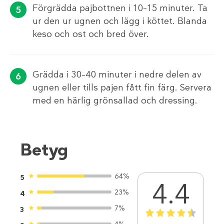
Förgrädda pajbottnen i 10–15 minuter. Ta
ur den ur ugnen och lägg i köttet. Blanda
keso och ost och bred över.
Grädda i 30–40 minuter i nedre delen av
ugnen eller tills pajen fått fin färg. Servera
med en härlig grönsallad och dressing.
Betyg
64%
5
4.4
23%
4
7%
3
1
2
3
4
5