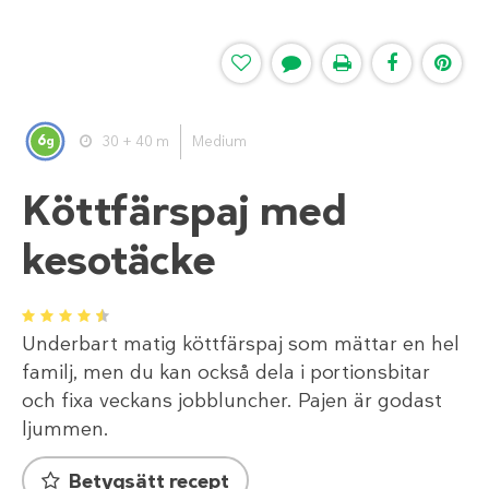
6
30 + 40 m
Medium
g
Köttfärspaj med
kesotäcke
1
2
3
4
5
Underbart matig köttfärspaj som mättar en hel
familj, men du kan också dela i portionsbitar
och fixa veckans jobbluncher. Pajen är godast
ljummen.
Betygsätt recept