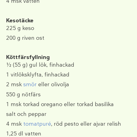
4 msk
vatten
Kesotäcke
225 g
keso
200 g
riven ost
Köttfärsfyllning
½
(55 g)
gul lök, finhackad
1
vitlöksklyfta, finhackad
2 msk
smör
eller olivolja
550 g
nötfärs
1 msk
torkad oregano eller torkad basilika
salt och peppar
4 msk
tomatpuré
, röd pesto eller ajvar relish
1,25 dl
vatten