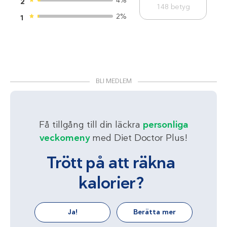
4%
2
148
betyg
2%
1
BLI MEDLEM
Få tillgång till din läckra
personliga
veckomeny
med Diet Doctor Plus!
Trött på att räkna
kalorier?
Ja!
Berätta mer