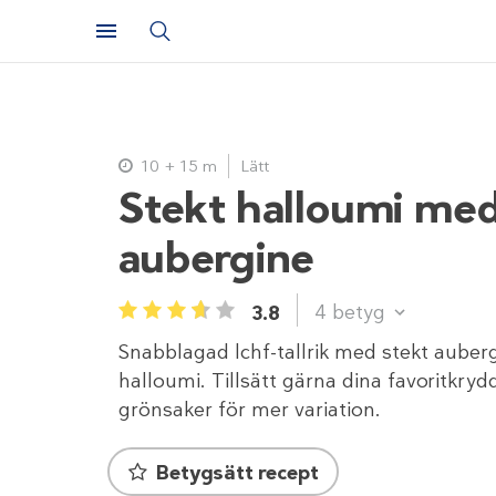
10 + 15 m
Lätt
Stekt halloumi me
aubergine
4
betyg
3.8
1
2
3
4
5
Snabblagad lchf-tallrik med stekt auber
halloumi. Tillsätt gärna dina favoritkryd
grönsaker för mer variation.
Betygsätt recept