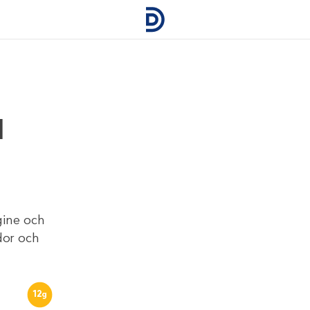
d
gine och
dor och
12
g