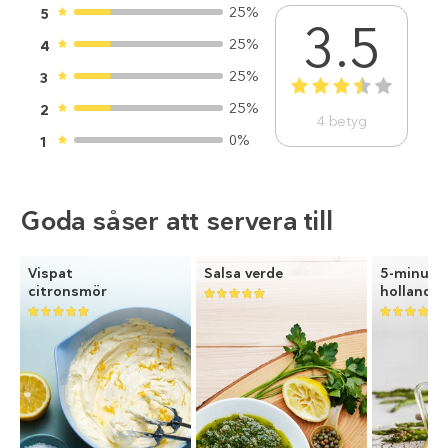
25%
5
3.5
25%
4
25%
3
1
2
3
4
5
25%
2
4
betyg
0%
1
Goda såser att servera till
Vispat
Salsa verde
5-minute
citronsmör
hollandai