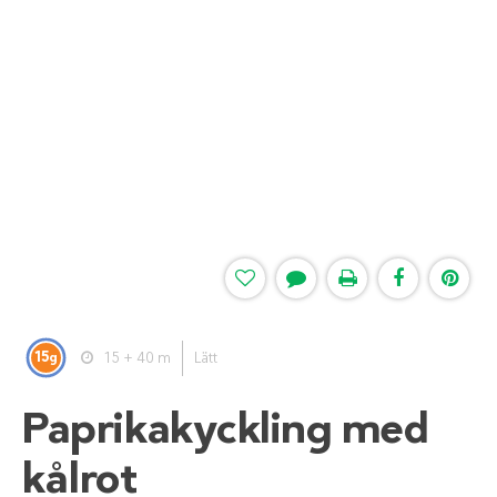
15
15 + 40 m
Lätt
g
Paprikakyckling med
kålrot