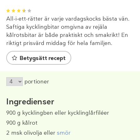
1
2
3
4
5
All-i-ett-rätter är varje vardagskocks bästa vän.
Saftiga kycklingbitar omgivna av rejäla
kålrotsbitar är både praktiskt och smakrikt! En
riktigt prisvärd middag för hela familjen.
Betygsätt recept
portioner
Ingredienser
900 g
kycklingben eller
kycklinglårfiléer
900 g
kålrot
2 msk
olivolja eller
smör