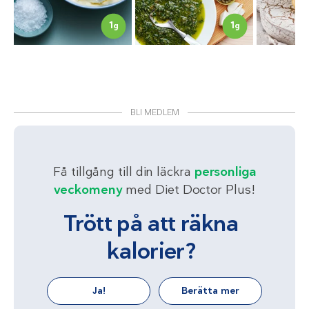
1
1
g
g
BLI MEDLEM
Få tillgång till din läckra
personliga
veckomeny
med Diet Doctor Plus!
Trött på att räkna
kalorier?
Ja!
Berätta mer