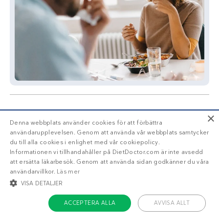
×
Denna webbplats använder cookies för att förbättra
användarupplevelsen. Genom att använda vår webbplats samtycker
du till alla cookies i enlighet med vår cookiepolicy.
Informationen vi tillhandahåller på DietDoctor.com är inte avsedd
Liknande recept
att ersätta läkarbesök. Genom att använda sidan godkänner du våra
användarvillkor.
Läs mer
Parmesanpanerad
Pizza-omelett i ugn
VISA DETALJER
lax med sparris
ACCEPTERA ALLA
AVVISA ALLT