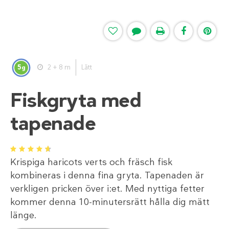
5
2 + 8 m
Lätt
g
Fiskgryta med
tapenade
1
2
3
4
5
Krispiga haricots verts och fräsch fisk
kombineras i denna fina gryta. Tapenaden är
verkligen pricken över i:et. Med nyttiga fetter
kommer denna 10-minutersrätt hålla dig mätt
länge.