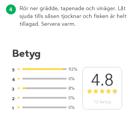
Rör ner grädde, tapenade och vinäger. Låt
sjuda tills såsen tjocknar och fisken är helt
tillagad. Servera varm.
Betyg
92%
5
4.8
0%
4
8%
3
1
2
3
4
5
0%
2
12
betyg
0%
1