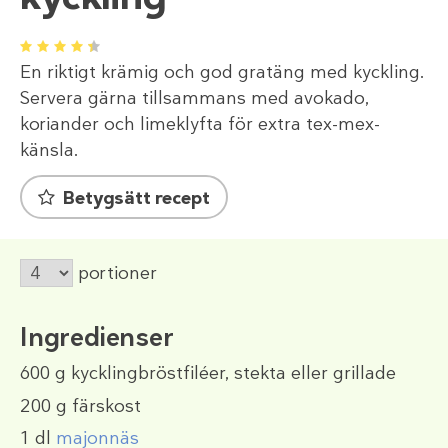
1
2
3
4
5
En riktigt krämig och god gratäng med kyckling.
Servera gärna tillsammans med avokado,
koriander och limeklyfta för extra tex-mex-
känsla.
Betygsätt recept
portioner
Ingredienser
600 g
kycklingbröstfiléer, stekta eller grillade
200 g
färskost
1 dl
majonnäs