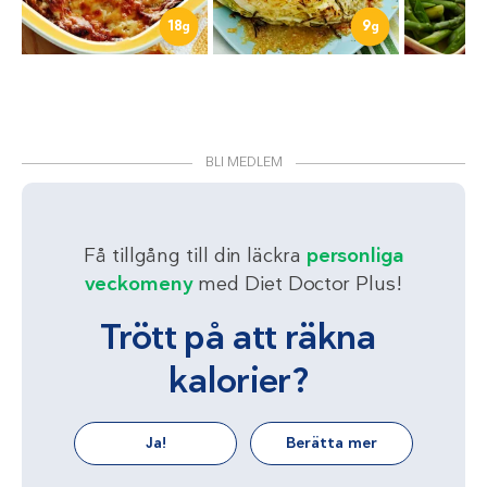
18
9
g
g
BLI MEDLEM
Få tillgång till din läckra
personliga
veckomeny
med Diet Doctor Plus!
Trött på att räkna
kalorier?
Ja!
Berätta mer