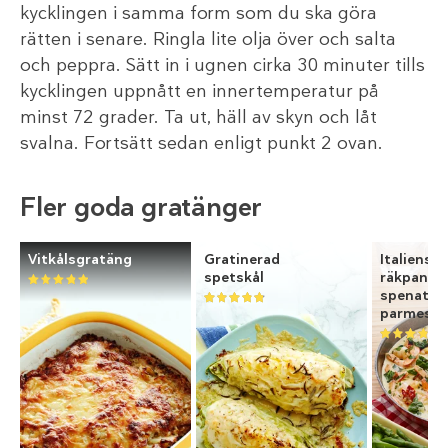
kycklingen i samma form som du ska göra
rätten i senare. Ringla lite olja över och salta
och peppra. Sätt in i ugnen cirka 30 minuter tills
kycklingen uppnått en innertemperatur på
minst 72 grader. Ta ut, häll av skyn och låt
svalna. Fortsätt sedan enligt punkt 2 ovan.
Fler goda gratänger
Vitkålsgratäng
Gratinerad
Italiensk
spetskål
räkpanna
spenat o
parmesa