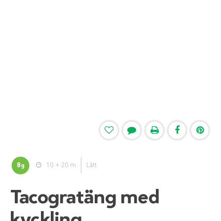
8
10 + 20 m
Lätt
g
Tacogratäng med
kyckling