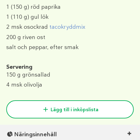
1
(150 g)
röd paprika
1
(110 g)
gul lök
2 msk
osockrad
tacokryddmix
200 g
riven ost
salt och peppar, efter smak
Servering
150 g
grönsallad
4 msk
olivolja
Lägg till i inköpslista
Näringsinnehåll