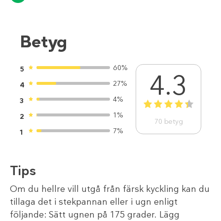
Betyg
60%
5
4.3
27%
4
4%
3
1
2
3
4
5
1%
2
70
betyg
7%
1
Tips
Om du hellre vill utgå från färsk kyckling kan du
tillaga det i stekpannan eller i ugn enligt
följande: Sätt ugnen på 175 grader. Lägg