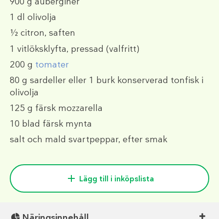
900 g
auberginer
1 dl
olivolja
½
citron, saften
1
vitlöksklyfta, pressad
(valfritt)
200 g
tomater
80 g
sardeller eller 1 burk konserverad tonfisk i
olivolja
125 g
färsk mozzarella
10
blad färsk mynta
salt och mald svartpeppar, efter smak
Lägg till i inköpslista
Näringsinnehåll