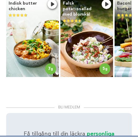
Indisk butter
Falsk
Baconlin
chicken
potatissallad
burgare
med blomkål
7
5
g
g
BLI MEDLEM
Få tillgång till din läckra
personliga