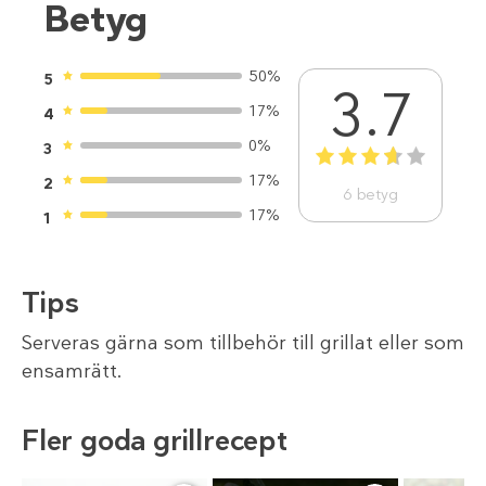
Betyg
50%
5
3.7
17%
4
0%
3
1
2
3
4
5
17%
2
6
betyg
17%
1
Tips
Serveras gärna som tillbehör till grillat eller som
ensamrätt.
Fler goda grillrecept