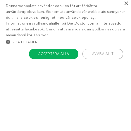
×
veckomeny
med Diet Doctor Plus!
Denna webbplats använder cookies för att förbättra
användarupplevelsen. Genom att använda vår webbplats samtycker
Trött på att räkna
du till alla cookies i enlighet med vår cookiepolicy.
Informationen vi tillhandahåller på DietDoctor.com är inte avsedd
kalorier?
att ersätta läkarbesök. Genom att använda sidan godkänner du våra
användarvillkor.
Läs mer
VISA DETALJER
Ja!
Berätta mer
ACCEPTERA ALLA
AVVISA ALLT
STRIKT NÖDVÄNDIGT
INRIKTNING
FUNKTIONER
OKLASSIFICERADE
Strikt nödvändigt
Inriktning
Funktioner
Oklassificerade
Strikt nödvändiga kakor tillåter kärnwebbplatsfunktioner som
användarinloggning och kontohantering. Webbplatsen kan inte användas
ordentligt utan strikt nödvändiga cookies.