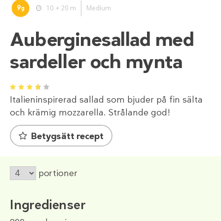
9
10 + 20 m
Medium
g
Auberginesallad med
sardeller och mynta
1
2
3
4
5
Italieninspirerad sallad som bjuder på fin sälta
och krämig mozzarella. Strålande god!
Betygsätt recept
portioner
Ingredienser