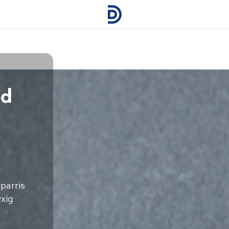
ed
parris
yxig