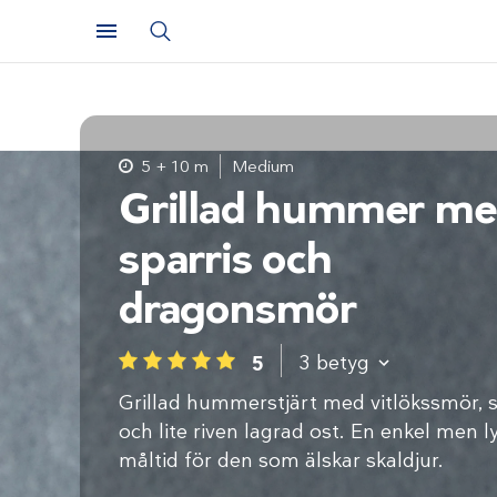
5 + 10 m
Medium
Grillad hummer m
sparris och
dragonsmör
3
betyg
5
1
2
3
4
5
Grillad hummerstjärt med vitlökssmör, s
och lite riven lagrad ost. En enkel men l
måltid för den som älskar skaldjur.