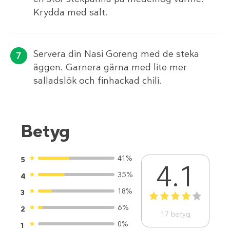
Krydda med salt.
Servera din Nasi Goreng med de steka
äggen. Garnera gärna med lite mer
salladslök och finhackad chili.
Betyg
41%
5
4.1
35%
4
18%
3
1
2
3
4
5
6%
2
17
betyg
0%
1