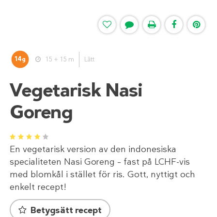
14
15 + 15 m
Lätt
g
Vegetarisk Nasi
Goreng
1
2
3
4
5
En vegetarisk version av den indonesiska
specialiteten Nasi Goreng – fast på LCHF-vis
med blomkål i stället för ris. Gott, nyttigt och
enkelt recept!
Betygsätt recept