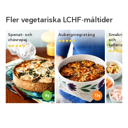
Fler vegetariska LCHF-måltider
Spenat- och
Auberginegratäng
Smakrik f
chèvrepaj
och
selleriso
6
13
g
g