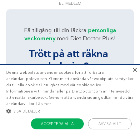
BLI MEDLEM
Få tillgång till din läckra
personliga
veckomeny
med Diet Doctor Plus!
Trött på att räkna
kalorier?
×
Denna webbplats använder cookies för att förbättra
användarupplevelsen. Genom att använda vår webbplats samtycker
Ja!
Berätta mer
du till alla cookies i enlighet med vår cookiepolicy.
Informationen vi tillhandahåller på DietDoctor.com är inte avsedd
att ersätta läkarbesök. Genom att använda sidan godkänner du våra
användarvillkor.
Läs mer
VISA DETALJER
ACCEPTERA ALLA
AVVISA ALLT
STRIKT NÖDVÄNDIGT
INRIKTNING
FUNKTIONER