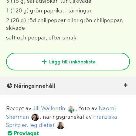
3
(15 g)
salladslökar, tunt skivade
1
(120 g)
grön paprika, i tärningar
2
(28 g)
röd chilipeppar eller grön chilipeppar,
skivade
salt och peppar, efter smak
Lägg till i inköpslista
Näringsinnehåll
Recept av
Jill Wallentin
, foto av
Naomi
Sherman
, näringsgranskat av
Franziska
Spritzler, leg dietist
Provlagat