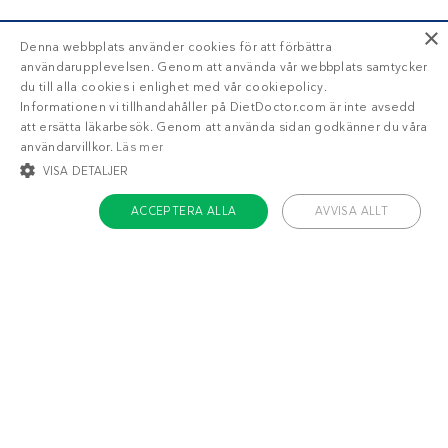
×
Denna webbplats använder cookies för att förbättra
användarupplevelsen. Genom att använda vår webbplats samtycker
du till alla cookies i enlighet med vår cookiepolicy.
Informationen vi tillhandahåller på DietDoctor.com är inte avsedd
att ersätta läkarbesök. Genom att använda sidan godkänner du våra
användarvillkor.
Läs mer
VISA DETALJER
ACCEPTERA ALLA
AVVISA ALLT
STRIKT NÖDVÄNDIGT
INRIKTNING
FUNKTIONER
OKLASSIFICERADE
Om Diet Doctor
Strikt nödvändigt
Inriktning
Funktioner
Jobba hos oss
Oklassificerade
Support
Teamet
Strikt nödvändiga kakor tillåter kärnwebbplatsfunktioner som