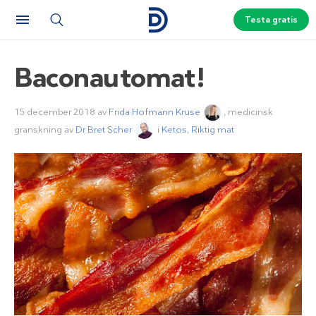
Testa gratis
Baconautomat!
15 december 2018
av
Frida Hofmann Kruse
, medicinsk
granskning av
Dr Bret Scher
i
Ketos
,
Riktig mat