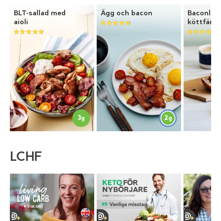
BLT-sallad med
Ägg och bacon
Baconlin
aioli
köttfärsl
3
2
g
g
LCHF