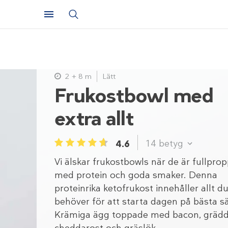
2 + 8 m
Lätt
Frukostbowl med
extra allt
14
betyg
4.6
1
2
3
4
5
Vi älskar frukostbowls när de är fullpro
med protein och goda smaker. Denna
proteinrika ketofrukost innehåller allt d
behöver för att starta dagen på bästa sä
Krämiga ägg toppade med bacon, gräddf