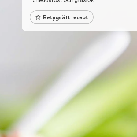
cheddarost och gräslök.
Betygsätt recept