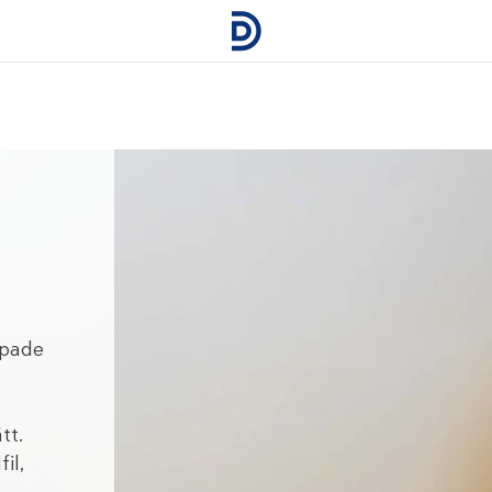
ppade
u
tt.
il,