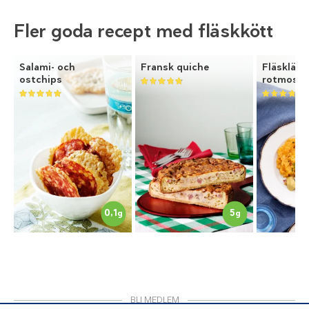
Fler goda recept med fläskkött
Salami- och
Fransk quiche
Fläskläg
ostchips
rotmos
0,1
5
g
g
BLI MEDLEM