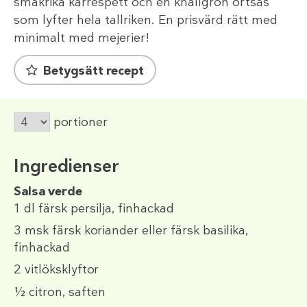
smakrika karréspett och en knallgrön örtsås
som lyfter hela tallriken. En prisvärd rätt med
minimalt med mejerier!
Betygsätt recept
portioner
Ingredienser
Salsa verde
1 dl
färsk persilja, finhackad
3 msk
färsk koriander eller färsk basilika,
finhackad
2
vitlöksklyftor
½
citron, saften