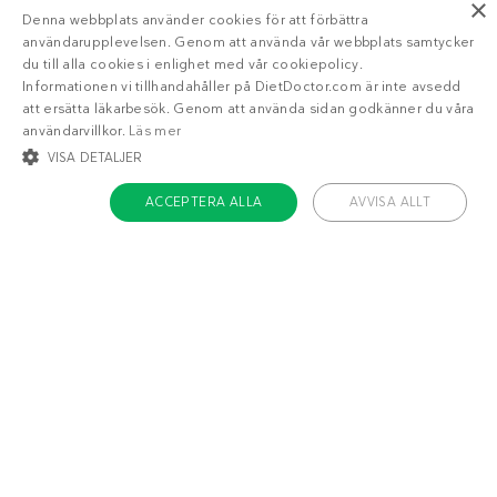
×
Denna webbplats använder cookies för att förbättra
användarupplevelsen. Genom att använda vår webbplats samtycker
du till alla cookies i enlighet med vår cookiepolicy.
Få tillgång till din läckra
personliga
Informationen vi tillhandahåller på DietDoctor.com är inte avsedd
veckomeny
med Diet Doctor Plus!
att ersätta läkarbesök. Genom att använda sidan godkänner du våra
användarvillkor.
Läs mer
Trött på att räkna
VISA DETALJER
kalorier?
ACCEPTERA ALLA
AVVISA ALLT
STRIKT NÖDVÄNDIGT
INRIKTNING
FUNKTIONER
Ja!
Berätta mer
OKLASSIFICERADE
Strikt nödvändigt
Inriktning
Funktioner
Oklassificerade
Strikt nödvändiga kakor tillåter kärnwebbplatsfunktioner som
användarinloggning och kontohantering. Webbplatsen kan inte användas
ordentligt utan strikt nödvändiga cookies.