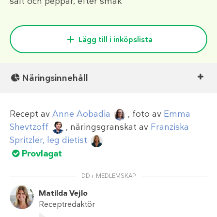
salt och peppar, efter smak
Lägg till i inköpslista
Näringsinnehåll
Recept av
Anne Aobadia
, foto av
Emma
Shevtzoff
, näringsgranskat av
Franziska
Spritzler, leg dietist
Provlagat
DD+ MEDLEMSKAP
Matilda Vejlo
Receptredaktör