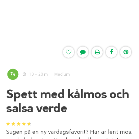
7
10 + 20 m
Medium
g
Spett med kålmos och
salsa verde
1
2
3
4
5
Sugen på en ny vardagsfavorit? Här är lent mos,