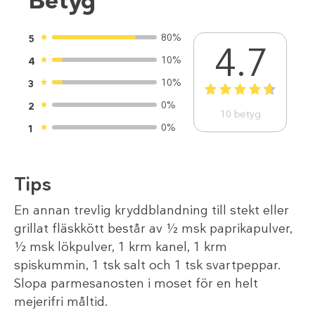
Betyg
80%
5
4.7
10%
4
10%
3
1
2
3
4
5
0%
2
10
betyg
0%
1
Tips
En annan trevlig kryddblandning till stekt eller
grillat fläskkött består av ½ msk paprikapulver,
½ msk lökpulver, 1 krm kanel, 1 krm
spiskummin, 1 tsk salt och 1 tsk svartpeppar.
Slopa parmesanosten i moset för en helt
mejerifri måltid.