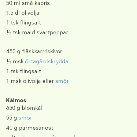
50 ml
små kapris
1,5 dl
olivolja
1 tsk
flingsalt
½ tsk
mald svartpeppar
450 g
fläskkarréskivor
½ msk
örtagårdskrydda
1 tsk
flingsalt
1 msk
olivolja eller
smör
Kålmos
650 g
blomkål
55 g
smör
40 g
parmesanost