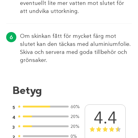
eventuellt lite mer vatten mot slutet för
att undvika uttorkning.
Om skinkan fått för mycket färg mot
slutet kan den täckas med aluminiumfolie.
Skiva och servera med goda tillbehör och
grönsaker.
Betyg
60%
5
4.4
20%
4
20%
3
1
2
3
4
5
0%
2