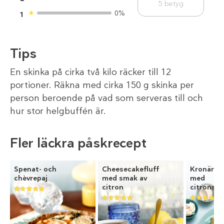
5
betyg
0%
1
Tips
En skinka på cirka två kilo räcker till 12
portioner. Räkna med cirka 150 g skinka per
person beroende på vad som serveras till och
hur stor helgbuffén är.
Fler läckra påskrecept
Spenat- och
Cheesecakefluff
Kronärts
chèvrepaj
med smak av
med
citron
citronsm