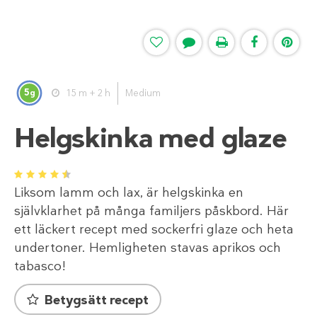
5
15 m + 2 h
Medium
g
Helgskinka med glaze
1
2
3
4
5
Liksom lamm och lax, är helgskinka en
självklarhet på många familjers påskbord. Här
ett läckert recept med sockerfri glaze och heta
undertoner. Hemligheten stavas aprikos och
tabasco!
Betygsätt recept