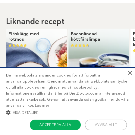
Liknande recept
Fläsklägg med
Baconlindad
rotmos
köttfärslimpa
×
Denna webbplats använder cookies för att förbättra
användarupplevelsen. Genom att använda vår webbplats samtycker
du till alla cookies i enlighet med vår cookiepolicy.
Informationen vi tillhandahåller på DietDoctor.com är inte avsedd
att ersätta läkarbesök. Genom att använda sidan godkänner du våra
användarvillkor.
Läs mer
13
6
g
g
VISA DETALJER
ACCEPTERA ALLA
AVVISA ALLT