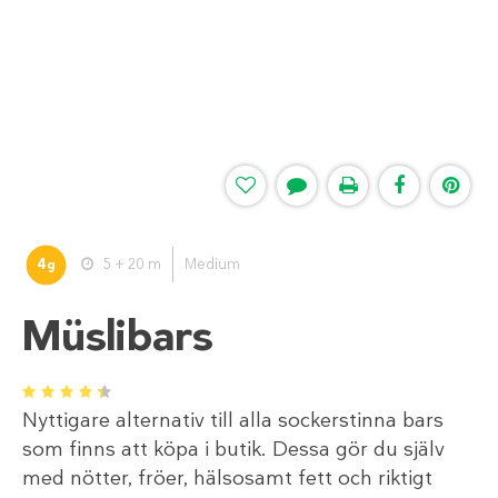
4
5 + 20 m
Medium
g
Müslibars
1
2
3
4
5
Nyttigare alternativ till alla sockerstinna bars
som finns att köpa i butik. Dessa gör du själv
med nötter, fröer, hälsosamt fett och riktigt