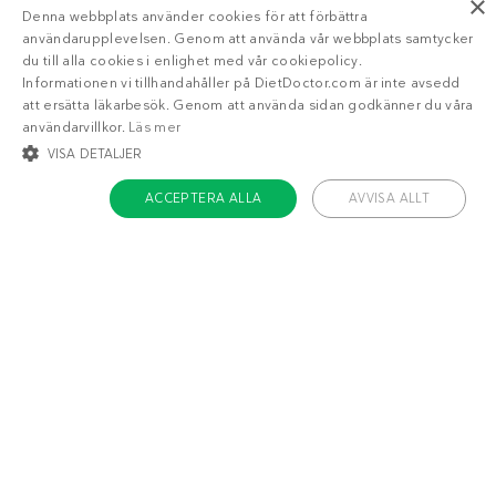
×
diabetes? Allt du behöver göra är att köpa
Denna webbplats använder cookies för att förbättra
ingredienserna och följa anvisningarna. Resten
användarupplevelsen. Genom att använda vår webbplats samtycker
bjuder vi på.
du till alla cookies i enlighet med vår cookiepolicy.
Informationen vi tillhandahåller på DietDoctor.com är inte avsedd
att ersätta läkarbesök. Genom att använda sidan godkänner du våra
användarvillkor.
Läs mer
VISA DETALJER
ACCEPTERA ALLA
AVVISA ALLT
STRIKT NÖDVÄNDIGT
INRIKTNING
FUNKTIONER
OKLASSIFICERADE
Strikt nödvändigt
Inriktning
Funktioner
Lär dig mer om LCHF
Oklassificerade
LCHF-kost innebär att man äter en
GUIDE
Strikt nödvändiga kakor tillåter kärnwebbplatsfunktioner som
användarinloggning och kontohantering. Webbplatsen kan inte användas
mindre andel kolhydrater och högre andel fett.
ordentligt utan strikt nödvändiga cookies.