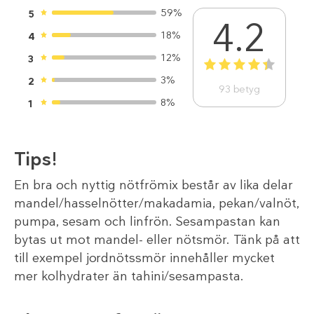
59%
5
4.2
18%
4
12%
3
1
2
3
4
5
3%
2
93
betyg
8%
1
Tips!
En bra och nyttig nötfrömix består av lika delar
mandel/hasselnötter/makadamia, pekan/valnöt,
pumpa, sesam och linfrön. Sesampastan kan
bytas ut mot mandel- eller nötsmör. Tänk på att
till exempel jordnötssmör innehåller mycket
mer kolhydrater än tahini/sesampasta.