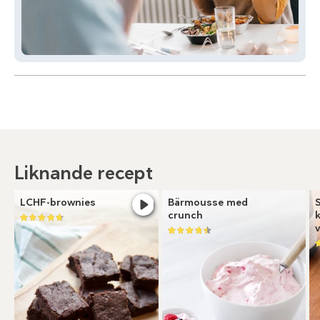
Liknande recept
LCHF-brownies
Bärmousse med
crunch
v