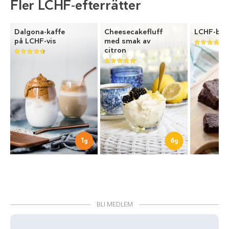
Fler LCHF-efterrätter
Dalgona-kaffe
Cheesecakefluff
LCHF-bro
på LCHF-vis
med smak av
citron
1
6
g
g
BLI MEDLEM