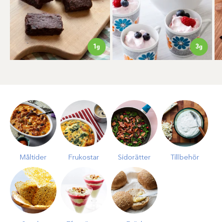
1
3
g
g
Måltider
Frukostar
Sidorätter
Tillbehör