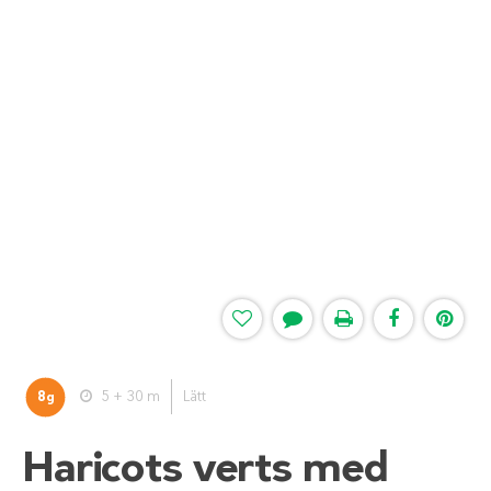
8
5 + 30 m
Lätt
g
Haricots verts med