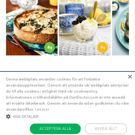
6
6
g
g
×
Denna webbplats använder cookies för att förbättra
BLI MEDLEM
användarupplevelsen. Genom att använda vår webbplats samtycker
du till alla cookies i enlighet med vår cookiepolicy.
Informationen vi tillhandahåller på DietDoctor.com är inte avsedd
att ersätta läkarbesök. Genom att använda sidan godkänner du våra
användarvillkor.
Läs mer
Få tillgång till din läckra
personliga
VISA DETALJER
veckomeny
med Diet Doctor Plus!
ACCEPTERA ALLA
AVVISA ALLT
Trött på att räkna