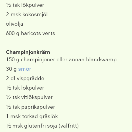
½ tsk
lökpulver
2 msk
kokosmjöl
olivolja
600 g
haricots verts
Champinjonkräm
150 g
champinjoner eller annan blandsvamp
30 g
smör
2 dl
vispgrädde
½ tsk
lökpulver
½ tsk
vitlökspulver
½ tsk
paprikapulver
1 msk
torkad gräslök
½ msk
glutenfri soja (valfritt)