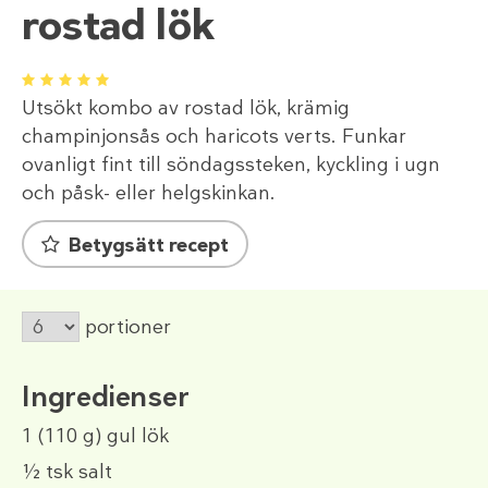
rostad lök
1
2
3
4
5
Utsökt kombo av rostad lök, krämig
champinjonsås och haricots verts. Funkar
ovanligt fint till söndagssteken, kyckling i ugn
och påsk- eller helgskinkan.
Betygsätt recept
portioner
Ingredienser
1
(110 g)
gul lök
½ tsk
salt