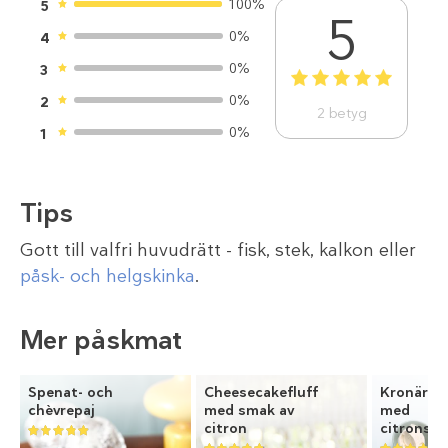
100%
5
5
0%
4
0%
3
1
2
3
4
5
0%
2
2
betyg
0%
1
Tips
Gott till valfri huvudrätt - fisk, stek, kalkon eller
påsk- och helgskinka
.
Mer påskmat
Spenat- och
Cheesecakefluff
Kronärts
chèvrepaj
med smak av
med
citron
citronsm