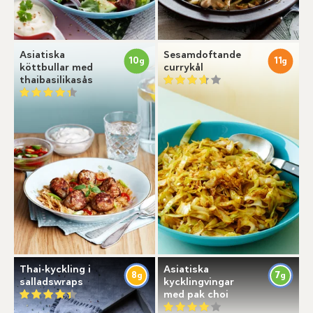
Asiatiska
Sesamdoftande
10
11
g
g
köttbullar med
currykål
thaibasilikasås
Thai-kyckling i
Asiatiska
8
7
g
g
salladswraps
kycklingvingar
med pak choi