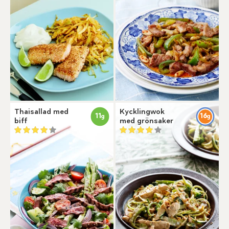
Thaisallad med
Kycklingwok
11
16
g
g
biff
med grönsaker