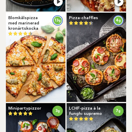
Blomkålspizza
Pizza-chaffles
13
4
g
g
med marinerad
kronärtskocka
Minipartypizzor
LCHF-pizza à la
3
7
g
g
funghi supremo