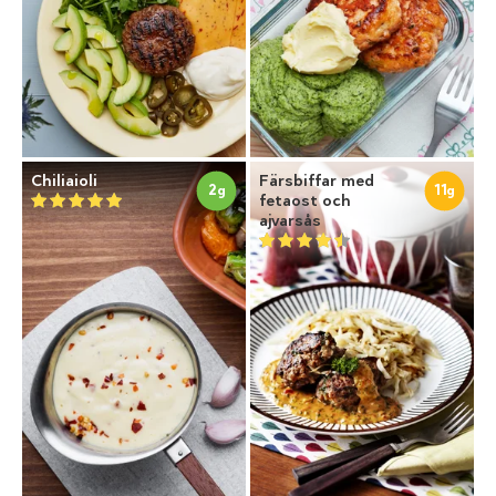
Chiliaioli
Färsbiffar med
2
11
g
g
fetaost och
ajvarsås