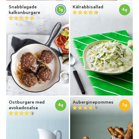
Snabblagade
Kålrabbisallad
1
4
g
g
kalkonburgare
Ostburgare med
Auberginepommes
4
5
g
g
avokadosalsa