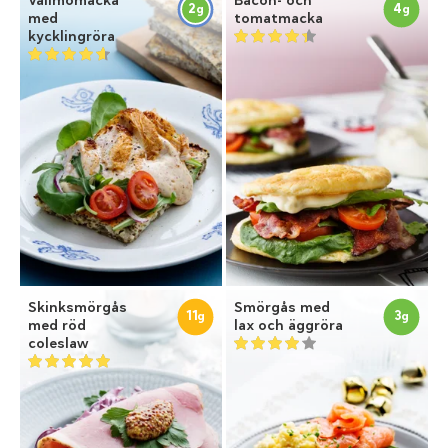
2
4
g
g
med
tomatmacka
kycklingröra
Skinksmörgås
Smörgås med
11
3
g
g
med röd
lax och äggröra
coleslaw