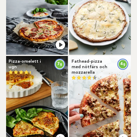
Pizza-omelett i
Fathead-pizza
7
4
g
g
ugn
med nötfärs och
mozzarella