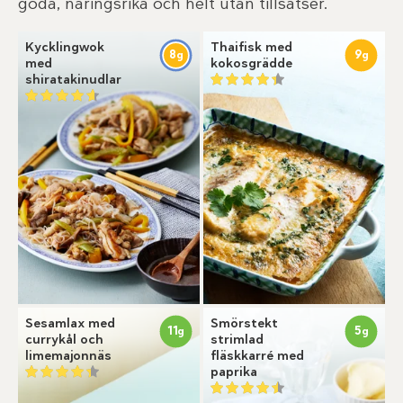
goda, näringsrika och helt utan tillsatser.
Kycklingwok
Thaifisk med
8
9
g
g
med
kokosgrädde
shiratakinudlar
Sesamlax med
Smörstekt
11
5
g
g
currykål och
strimlad
limemajonnäs
fläskkarré med
paprika