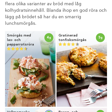
flera olika varianter av bröd med låg
kolhydratsinnehåll. Blanda ihop en god röra och
lägg på brödet så har du en smarrig
lunchsmörgås.
Smörgås med
Gratinerad
4
5
g
g
lax- och
tonfisksmörgås
pepparrotsröra
Vallmomacka
Bacon- och