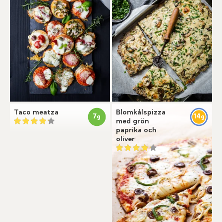
Taco meatza
Blomkålspizza
7
14
g
g
med grön
paprika och
oliver