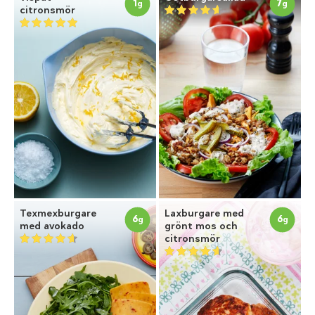
1
7
g
g
citronsmör
Texmexburgare
Laxburgare med
6
6
g
g
med avokado
grönt mos och
citronsmör