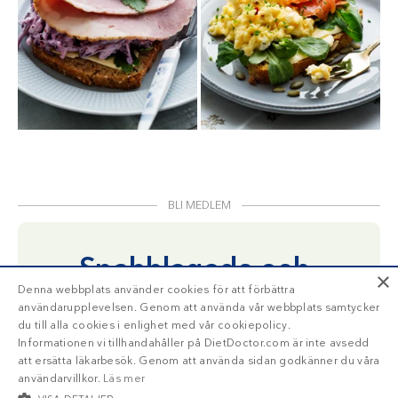
BLI MEDLEM
Snabblagade och
×
Denna webbplats använder cookies för att förbättra
nyttiga rätter?
användarupplevelsen. Genom att använda vår webbplats samtycker
du till alla cookies i enlighet med vår cookiepolicy.
Inga problem!
Informationen vi tillhandahåller på DietDoctor.com är inte avsedd
att ersätta läkarbesök. Genom att använda sidan godkänner du våra
Vi förstår hur dyrbar din tid är. Med våra
användarvillkor.
Läs mer