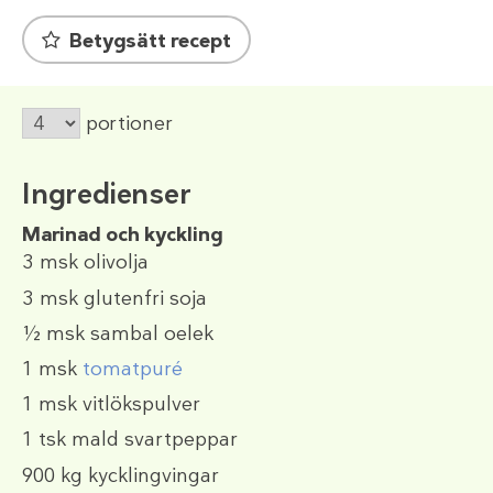
Betygsätt recept
portioner
Ingredienser
Marinad och kyckling
3 msk
olivolja
3 msk
glutenfri soja
½ msk
sambal oelek
1 msk
tomatpuré
1 msk
vitlökspulver
1 tsk
mald svartpeppar
900 kg
kycklingvingar