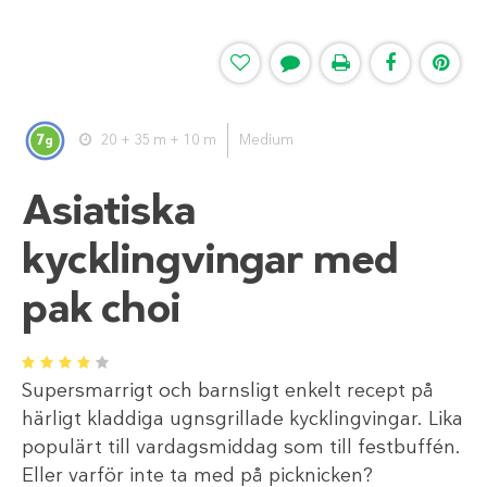
7
20 + 35 m + 10 m
Medium
g
Asiatiska
kycklingvingar med
pak choi
1
2
3
4
5
Supersmarrigt och barnsligt enkelt recept på
härligt kladdiga ugnsgrillade kycklingvingar. Lika
populärt till vardagsmiddag som till festbuffén.
Eller varför inte ta med på picknicken?