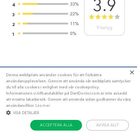
3.9
33%
4
22%
3
1
2
3
4
5
11%
2
9
betyg
0%
1
×
BLI MEDLEM
Denna webbplats använder cookies för att förbättra
användarupplevelsen. Genom att använda vår webbplats samtycker
du till alla cookies i enlighet med vår cookiepolicy.
Informationen vi tillhandahåller på DietDoctor.com är inte avsedd
Få tillgång till din läckra
personliga
att ersätta läkarbesök. Genom att använda sidan godkänner du våra
användarvillkor.
Läs mer
veckomeny
med Diet Doctor Plus!
VISA DETALJER
Trött på att räkna
ACCEPTERA ALLA
AVVISA ALLT
kalorier?