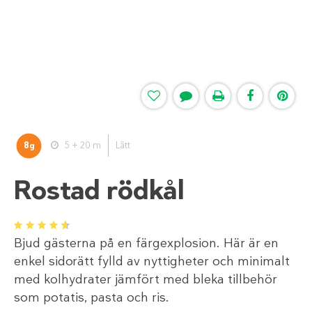
8
5 + 20 m
Lätt
g
Rostad rödkål
1
2
3
4
5
Bjud gästerna på en färgexplosion. Här är en
enkel sidorätt fylld av nyttigheter och minimalt
med kolhydrater jämfört med bleka tillbehör
som potatis, pasta och ris.