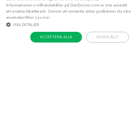
Informationen vi tillhandahåller på DietDoctor.com är inte avsedd
att ersätta läkarbesök. Genom att använda sidan godkänner du våra
användarvillkor.
Läs mer
VISA DETALJER
ACCEPTERA ALLA
AVVISA ALLT
8
8
g
g
STRIKT NÖDVÄNDIGT
INRIKTNING
FUNKTIONER
OKLASSIFICERADE
Strikt nödvändigt
Inriktning
Funktioner
Oklassificerade
Strikt nödvändiga kakor tillåter kärnwebbplatsfunktioner som
Måltider
Frukostar
Sidorätter
Tillbehör
användarinloggning och kontohantering. Webbplatsen kan inte användas
ordentligt utan strikt nödvändiga cookies.
Namn
/ Domän
Utgång
ckdc-premium
.dietdoctor.com
1 månad