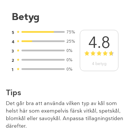
Betyg
75%
5
4.8
25%
4
0%
3
1
2
3
4
5
0%
2
4
betyg
0%
1
Tips
Det går bra att använda vilken typ av kål som
helst här som exempelvis färsk vitkål, spetskål,
blomkål eller savoykål. Anpassa tillagningstiden
därefter.