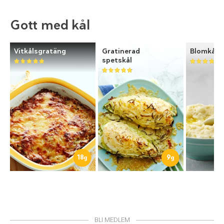
Gott med kål
Vitkålsgratäng
Gratinerad
Blomkåls
spetskål
18
9
g
g
BLI MEDLEM