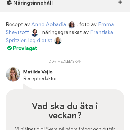
Näringsinnehåll
Recept av
Anne Aobadia
, foto av
Emma
Shevtzoff
, näringsgranskat av
Franziska
Spritzler, leg dietist
Provlagat
DD+ MEDLEMSKAP
Matilda Vejlo
Receptredaktör
Vad ska du äta i
veckan?
Vi hjälper dig! Svara på några frågor och du får