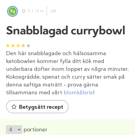
5
5 + 15 m
Lätt
g
Snabblagad currybowl
1
2
3
4
5
Den här snabblagade och hälsosamma
ketobowlen kommer fylla ditt kök med
underbara dofter inom loppet av några minuter.
Kokosgrädde, spenat och curry sätter smak på
denna saftiga maträtt – prova gärna
tillsammans med vårt
blomkålsris
!
Betygsätt recept
portioner