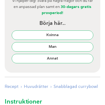
Vi hjälper dig! Svara på några frågor och du får
en anpassad plan samt en
30-dagars gratis
provperiod!
Börja här...
Kvinna
Man
Annat
Recept
Huvudrätter
Snabblagad currybowl
Instruktioner