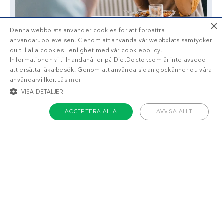
×
Denna webbplats använder cookies för att förbättra
användarupplevelsen. Genom att använda vår webbplats samtycker
du till alla cookies i enlighet med vår cookiepolicy.
Informationen vi tillhandahåller på DietDoctor.com är inte avsedd
att ersätta läkarbesök. Genom att använda sidan godkänner du våra
användarvillkor.
Läs mer
VISA DETALJER
ACCEPTERA ALLA
AVVISA ALLT
Liknande recept
STRIKT NÖDVÄNDIGT
INRIKTNING
FUNKTIONER
Fläsklägg med
Italienska
rotmos
köttbullar med
OKLASSIFICERADE
mozzarella
Strikt nödvändigt
Inriktning
Funktioner
Oklassificerade