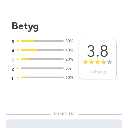
Betyg
30%
5
3.8
40%
4
20%
3
1
2
3
4
5
0%
2
10
betyg
10%
1
BLI MEDLEM