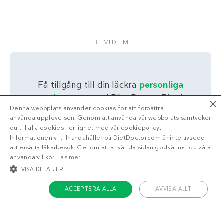
BLI MEDLEM
Få tillgång till din läckra
personliga
veckomeny
med Diet Doctor Plus!
×
Denna webbplats använder cookies för att förbättra
Trött på att räkna
användarupplevelsen. Genom att använda vår webbplats samtycker
du till alla cookies i enlighet med vår cookiepolicy.
kalorier?
Informationen vi tillhandahåller på DietDoctor.com är inte avsedd
att ersätta läkarbesök. Genom att använda sidan godkänner du våra
användarvillkor.
Läs mer
Ja!
Berätta mer
VISA DETALJER
ACCEPTERA ALLA
AVVISA ALLT
STRIKT NÖDVÄNDIGT
INRIKTNING
FUNKTIONER