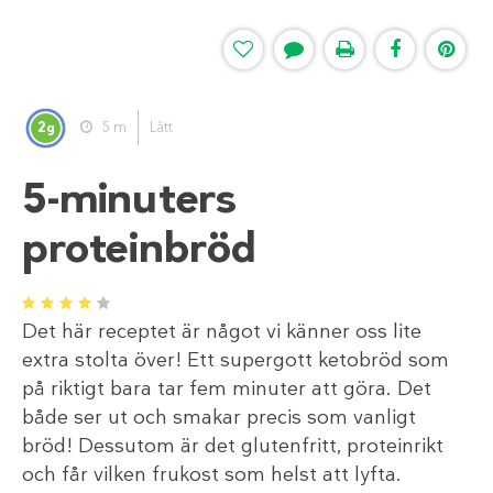
2
5 m
Lätt
g
5-minuters
proteinbröd
1
2
3
4
5
Det här receptet är något vi känner oss lite
extra stolta över! Ett supergott ketobröd som
på riktigt bara tar fem minuter att göra. Det
både ser ut och smakar precis som vanligt
bröd! Dessutom är det glutenfritt, proteinrikt
och får vilken frukost som helst att lyfta.