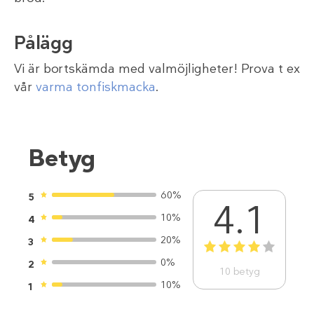
Pålägg
Vi är bortskämda med valmöjligheter! Prova t ex
vår
varma tonfiskmacka
.
Betyg
60%
5
4.1
10%
4
20%
3
1
2
3
4
5
0%
2
10
betyg
10%
1