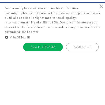
×
Denna webbplats använder cookies för att förbättra
användarupplevelsen. Genom att använda vår webbplats samtycker
du till alla cookies i enlighet med vår cookiepolicy.
Informationen vi tillhandahåller på DietDoctor.com är inte avsedd
att ersätta läkarbesök. Genom att använda sidan godkänner du våra
användarvillkor.
Läs mer
VISA DETALJER
ACCEPTERA ALLA
AVVISA ALLT
STRIKT NÖDVÄNDIGT
INRIKTNING
FUNKTIONER
OKLASSIFICERADE
Strikt nödvändigt
Inriktning
Funktioner
Oklassificerade
Om Diet Doctor
Strikt nödvändiga kakor tillåter kärnwebbplatsfunktioner som
användarinloggning och kontohantering. Webbplatsen kan inte användas