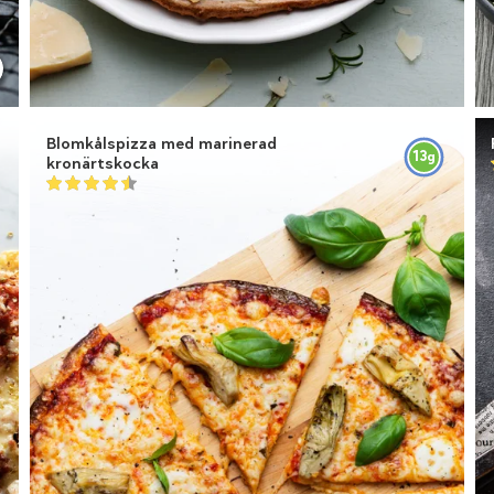
Blomkålspizza med marinerad
13
g
kronärtskocka