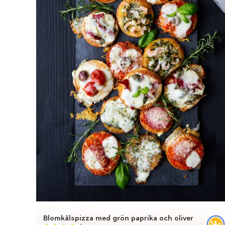
Blomkålspizza med grön paprika och oliver
14
g