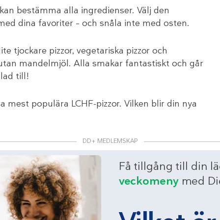
 kan bestämma alla ingredienser. Välj den
ed dina favoriter – och snåla inte med osten.
 lite tjockare pizzor, vegetariska pizzor och
 utan mandelmjöl. Alla smakar fantastiskt och går
ad till!
åra mest populära LCHF-pizzor. Vilken blir din nya
DD+ MEDLEMSKAP
Få tillgång till din l
veckomeny
med Die