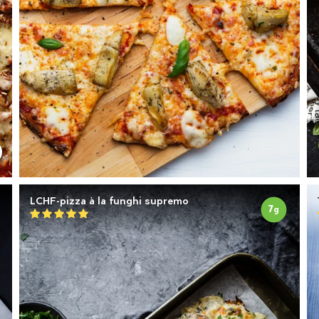
LCHF-pizza à la funghi supremo
7
g