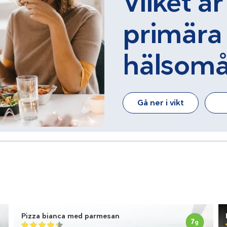
Vilket är
primära
hälsomå
Gå ner i vikt
Pizza bianca med parmesan
7
g