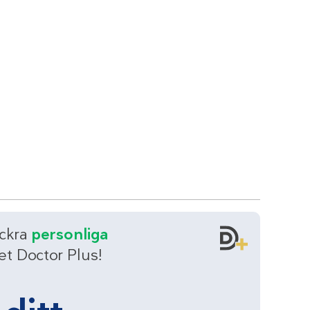
äckra
personliga
t Doctor Plus!