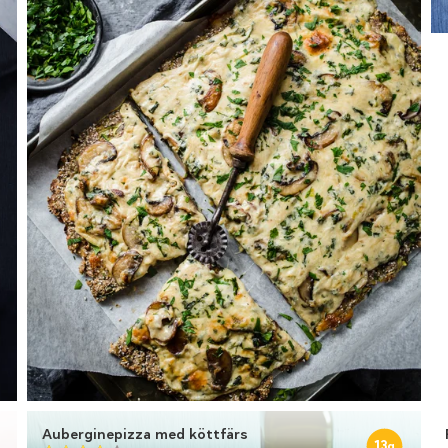
Auberginepizza med köttfärs
13
g