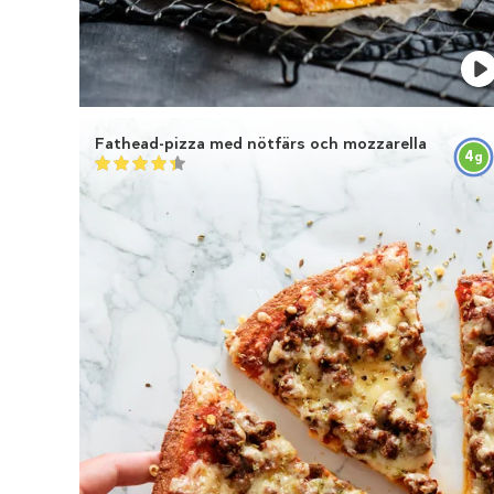
Fathead-pizza med nötfärs och mozzarella
4
g