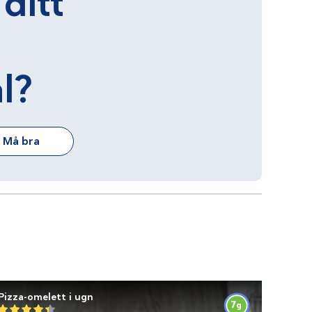
 ditt
l?
Må bra
Pizza-omelett i ugn
7
g