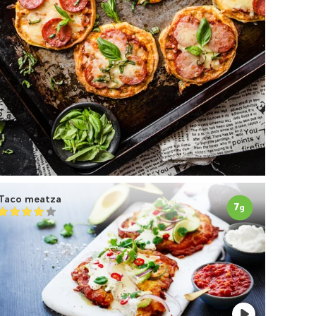
Taco meatza
7
g