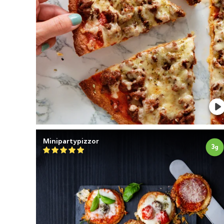
Minipartypizzor
3
g