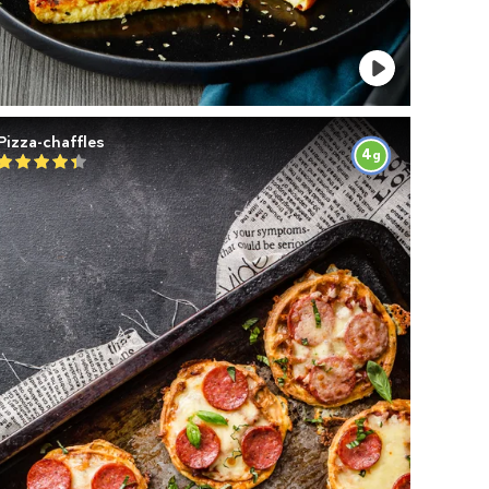
Pizza-chaffles
4
g