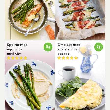
Sparris med
Omelett med
5
2
g
g
ägg- och
sparris och
ostkräm
getost