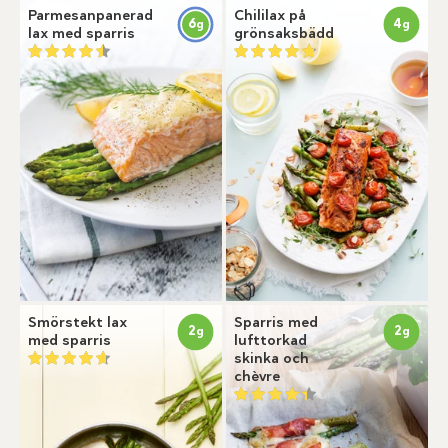
Parmesanpanerad
Chililax på
6
4
g
g
lax med sparris
grönsaksbädd
Smörstekt lax
Sparris med
2
2
g
g
med sparris
lufttorkad
skinka och
chèvre