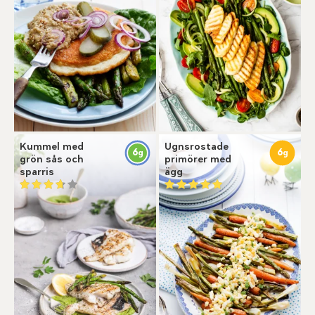
Kummel med
Ugnsrostade
6
6
g
g
grön sås och
primörer med
sparris
ägg