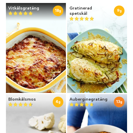
Vitkålsgratäng
Gratinerad
18
9
g
g
spetskål
Blomkålsmos
Auberginegratäng
4
13
g
g