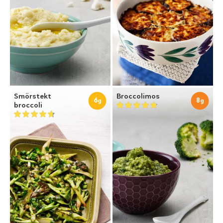
Smörstekt
Broccolimos
6
8
g
g
broccoli