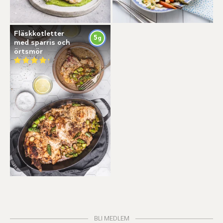
Fläskkotletter
5
g
med sparris och
örtsmör
BLI MEDLEM