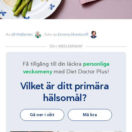
Av
Jill Wallentin
, foto av
Emma Shevtzoff
DD+ MEDLEMSKAP
Få tillgång till din läckra
personliga
veckomeny
med Diet Doctor Plus!
Vilket är ditt primära
hälsomål?
Gå ner i vikt
Må bra