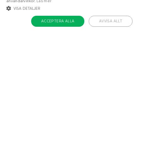
användarvillkor.
Läs mer
VISA DETALJER
ACCEPTERA ALLA
AVVISA ALLT
STRIKT NÖDVÄNDIGT
INRIKTNING
FUNKTIONER
Mer LCHF-inspiration
OKLASSIFICERADE
Strikt nödvändigt
Inriktning
Funktioner
Oklassificerade
Om Diet Doctor
Strikt nödvändiga kakor tillåter kärnwebbplatsfunktioner som
användarinloggning och kontohantering. Webbplatsen kan inte användas
Jobba hos oss
ordentligt utan strikt nödvändiga cookies.
Support
Namn
/ Domän
Utgång
Teamet
ckdc-premium
.dietdoctor.com
1 månad
app-banner
.dietdoctor.dev.dietdoctor.com
1 dag
Håll dig uppdaterad