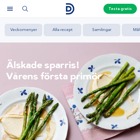
Testa gratis
Veckomenyer
Alla recept
Samlingar
Mål
Älskade sparris!
Vårens första primör