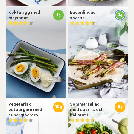
Kokta ägg med
Baconlindad
1
3
g
g
majonnäs
sparris
Vegetarisk
Sommarsallad
10
8
g
g
ostburgare med
med sparris och
aubergineröra
halloumi