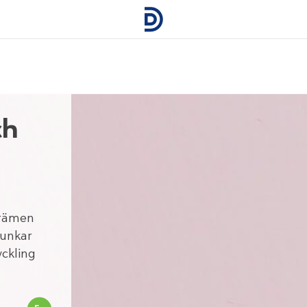
ch
krämen
Funkar
yckling