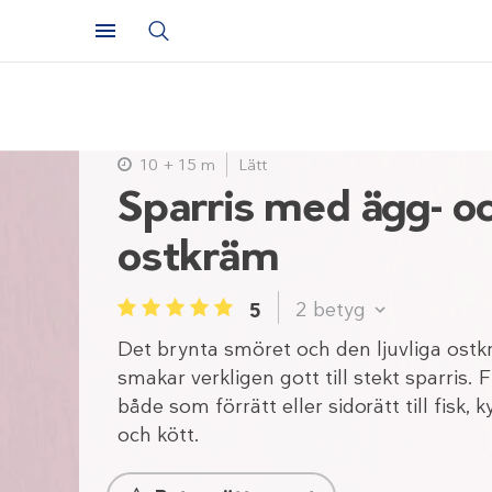
10 + 15 m
Lätt
Sparris med ägg- o
ostkräm
2
betyg
5
1
2
3
4
5
Det brynta smöret och den ljuvliga ost
smakar verkligen gott till stekt sparris. 
både som förrätt eller sidorätt till fisk, k
och kött.