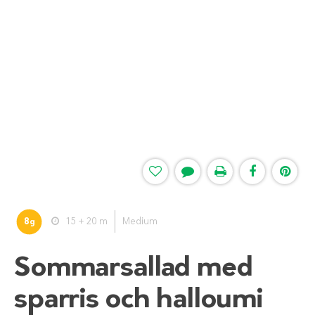
8
15 + 20 m
Medium
g
Sommarsallad med
sparris och halloumi