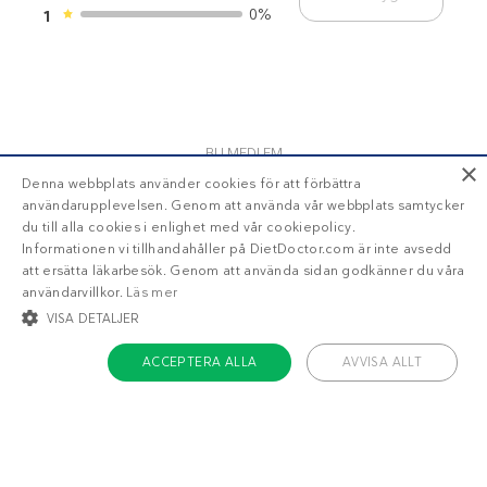
0%
1
BLI MEDLEM
×
Denna webbplats använder cookies för att förbättra
användarupplevelsen. Genom att använda vår webbplats samtycker
du till alla cookies i enlighet med vår cookiepolicy.
Få tillgång till din läckra
personliga
Informationen vi tillhandahåller på DietDoctor.com är inte avsedd
veckomeny
med Diet Doctor Plus!
att ersätta läkarbesök. Genom att använda sidan godkänner du våra
användarvillkor.
Läs mer
Trött på att räkna
VISA DETALJER
kalorier?
ACCEPTERA ALLA
AVVISA ALLT
STRIKT NÖDVÄNDIGT
INRIKTNING
FUNKTIONER
Ja!
Berätta mer
OKLASSIFICERADE