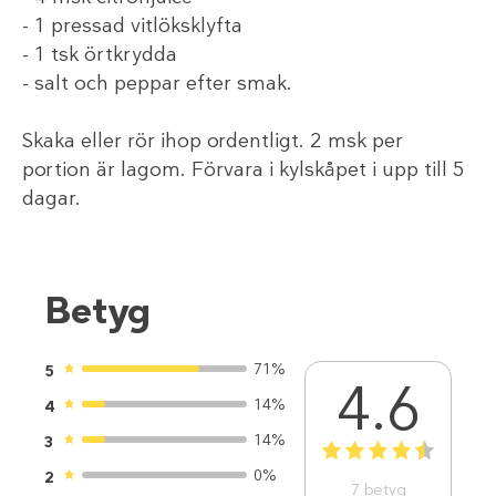
- 1 pressad vitlöksklyfta
- 1 tsk örtkrydda
- salt och peppar efter smak.
Skaka eller rör ihop ordentligt. 2 msk per
portion är lagom. Förvara i kylskåpet i upp till 5
dagar.
Betyg
71%
5
4.6
14%
4
14%
3
1
2
3
4
5
0%
2
7
betyg