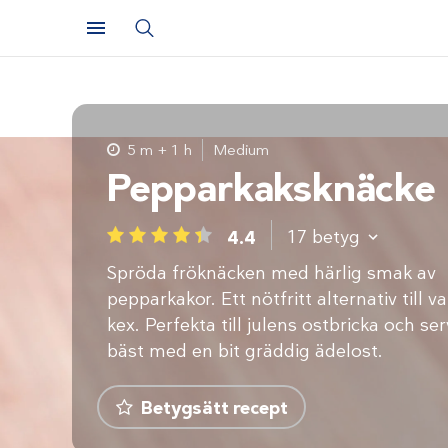
5 m + 1 h
Medium
Pepparkaksknäcke
17
betyg
4.4
1
2
3
4
5
Spröda fröknäcken med härlig smak av
pepparkakor. Ett nötfritt alternativ till v
kex. Perfekta till julens ostbricka och se
bäst med en bit gräddig ädelost.
Betygsätt recept