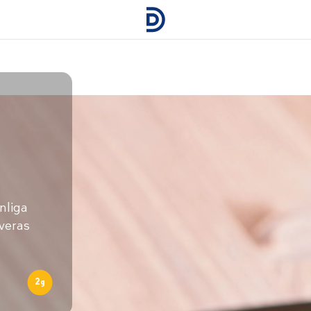
anliga
rveras
2
g