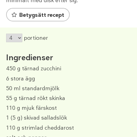
minimalt med disk efter sig.
Betygsätt recept
portioner
Ingredienser
450 g
tärnad zucchini
6
stora ägg
50 ml
standardmjölk
55 g
tärnad rökt skinka
110 g
mjuk färskost
1
(5 g)
skivad salladslök
110 g
strimlad cheddarost