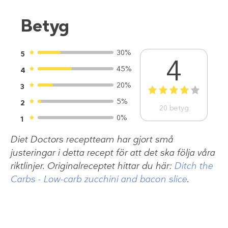
Betyg
30%
5
4
45%
4
20%
3
1
2
3
4
5
5%
2
20
betyg
0%
1
Diet Doctors receptteam har gjort små
justeringar i detta recept för att det ska följa våra
riktlinjer. Originalreceptet hittar du här:
Ditch the
Carbs - Low-carb zucchini and bacon slice
.