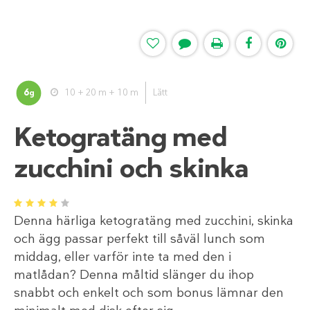
6
10 + 20 m + 10 m
Lätt
g
Ketogratäng med
zucchini och skinka
1
2
3
4
5
Denna härliga ketogratäng med zucchini, skinka
och ägg passar perfekt till såväl lunch som
middag, eller varför inte ta med den i
matlådan? Denna måltid slänger du ihop
snabbt och enkelt och som bonus lämnar den