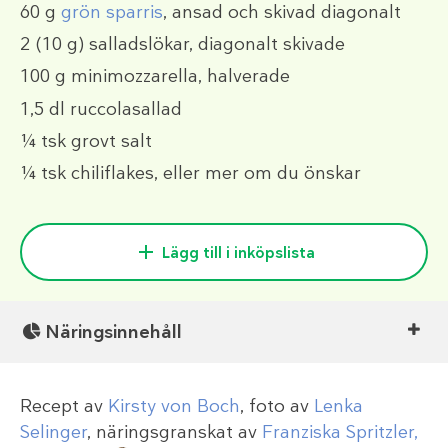
60 g
grön sparris
, ansad och skivad diagonalt
2
(10 g)
salladslökar, diagonalt skivade
100 g
minimozzarella, halverade
1,5 dl
ruccolasallad
¼ tsk
grovt salt
¼ tsk
chiliflakes, eller mer om du önskar
Lägg till i inköpslista
Näringsinnehåll
Recept av
Kirsty von Boch
, foto av
Lenka
Selinger
, näringsgranskat av
Franziska Spritzler,