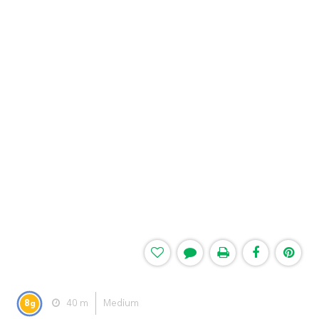
8
40 m
Medium
g