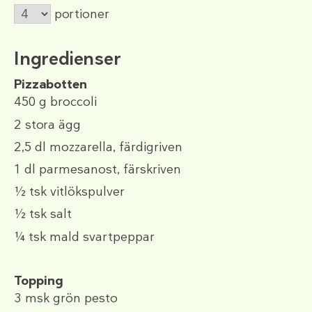
portioner
Ingredienser
Pizzabotten
450 g
broccoli
2
stora ägg
2,5 dl
mozzarella, färdigriven
1 dl
parmesanost, färskriven
½ tsk
vitlökspulver
½ tsk
salt
¼ tsk
mald svartpeppar
Topping
3 msk
grön pesto