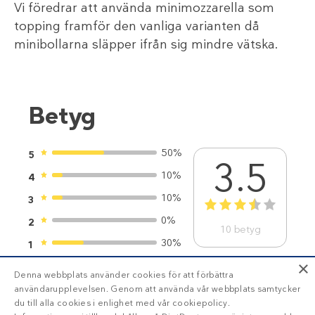
Vi föredrar att använda minimozzarella som
topping framför den vanliga varianten då
minibollarna släpper ifrån sig mindre vätska.
Betyg
50%
5
3.5
10%
4
10%
3
1
2
3
4
5
0%
2
10
betyg
30%
1
×
Denna webbplats använder cookies för att förbättra
användarupplevelsen. Genom att använda vår webbplats samtycker
du till alla cookies i enlighet med vår cookiepolicy.