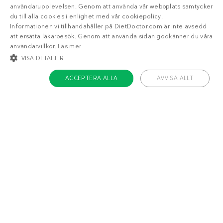
användarupplevelsen. Genom att använda vår webbplats samtycker
du till alla cookies i enlighet med vår cookiepolicy.
Informationen vi tillhandahåller på DietDoctor.com är inte avsedd
att ersätta läkarbesök. Genom att använda sidan godkänner du våra
användarvillkor.
Läs mer
VISA DETALJER
ACCEPTERA ALLA
AVVISA ALLT
Liknande recept
STRIKT NÖDVÄNDIGT
INRIKTNING
FUNKTIONER
Salsa verde
Libanesisk
vitlökskräm (toum)
OKLASSIFICERADE
Strikt nödvändigt
Inriktning
Funktioner
Oklassificerade
Strikt nödvändiga kakor tillåter kärnwebbplatsfunktioner som
användarinloggning och kontohantering. Webbplatsen kan inte användas
ordentligt utan strikt nödvändiga cookies.
Namn
/ Domän
Utgång