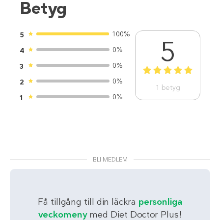
Betyg
100%
5
5
0%
4
0%
3
1
2
3
4
5
0%
2
1
betyg
0%
1
BLI MEDLEM
Få tillgång till din läckra
personliga
veckomeny
med Diet Doctor Plus!