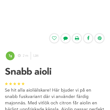
1
2 m
Lätt
g
Snabb aioli
1
2
3
4
5
Se hit alla aioliälskare! Här bjuder vi på en
snabb fuskvariant där vi använder färdig
majonnäs. Med vitlök och citron får aiolin en
härligt uppfriskade känsla. Aiolin passar perfekt