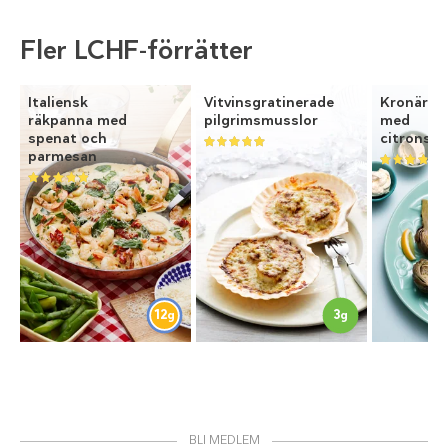
Fler LCHF-förrätter
Italiensk
Vitvinsgratinerade
Kronärts
räkpanna med
pilgrimsmusslor
med
spenat och
citronsm
parmesan
12
3
g
g
BLI MEDLEM