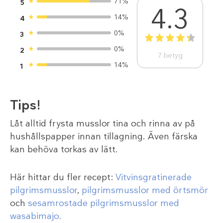
71%
5
4.3
14%
4
0%
3
1
2
3
4
5
0%
2
7
betyg
14%
1
Tips!
Låt alltid frysta musslor tina och rinna av på
hushållspapper innan tillagning. Även färska
kan behöva torkas av lätt.
Här hittar du fler recept:
Vitvinsgratinerade
pilgrimsmusslor
,
pilgrimsmusslor med örtsmör
och
sesamrostade pilgrimsmusslor med
wasabimajo.