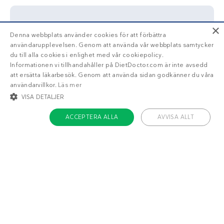
×
Denna webbplats använder cookies för att förbättra
Få tillgång till din läckra
personliga
användarupplevelsen. Genom att använda vår webbplats samtycker
veckomeny
med Diet Doctor Plus!
du till alla cookies i enlighet med vår cookiepolicy.
Informationen vi tillhandahåller på DietDoctor.com är inte avsedd
Trött på att räkna
att ersätta läkarbesök. Genom att använda sidan godkänner du våra
användarvillkor.
Läs mer
kalorier?
VISA DETALJER
ACCEPTERA ALLA
AVVISA ALLT
Ja!
Berätta mer
STRIKT NÖDVÄNDIGT
INRIKTNING
FUNKTIONER
OKLASSIFICERADE
Strikt nödvändigt
Inriktning
Funktioner
Oklassificerade