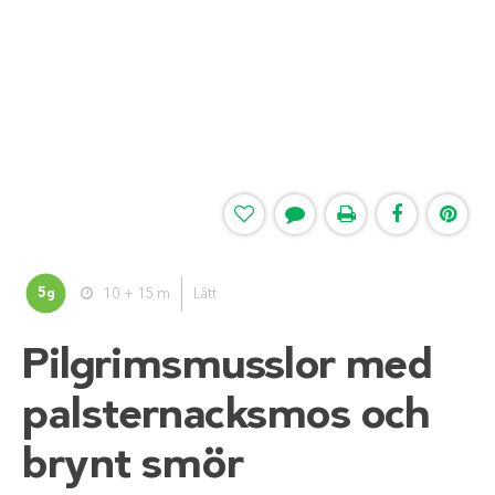
5
10 + 15 m
Lätt
g
Pilgrimsmusslor med
palsternacksmos och
brynt smör