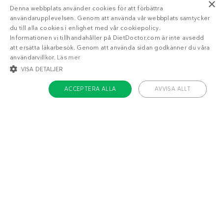
×
Denna webbplats använder cookies för att förbättra
användarupplevelsen. Genom att använda vår webbplats samtycker
du till alla cookies i enlighet med vår cookiepolicy.
Informationen vi tillhandahåller på DietDoctor.com är inte avsedd
att ersätta läkarbesök. Genom att använda sidan godkänner du våra
användarvillkor.
Läs mer
VISA DETALJER
Liknande recept
ACCEPTERA ALLA
AVVISA ALLT
STRIKT NÖDVÄNDIGT
INRIKTNING
FUNKTIONER
Tonfiskröra med
Klassisk
sallad och kokta
skagenröra
ägg
OKLASSIFICERADE
Strikt nödvändigt
Inriktning
Funktioner
Oklassificerade
Strikt nödvändiga kakor tillåter kärnwebbplatsfunktioner som
användarinloggning och kontohantering. Webbplatsen kan inte användas
ordentligt utan strikt nödvändiga cookies.