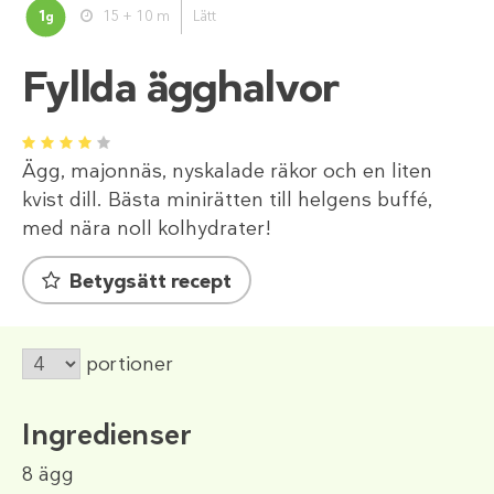
1
15 + 10 m
Lätt
g
Fyllda ägghalvor
1
2
3
4
5
Ägg, majonnäs, nyskalade räkor och en liten
kvist dill. Bästa minirätten till helgens buffé,
med nära noll kolhydrater!
Betygsätt recept
portioner
Ingredienser
8
ägg