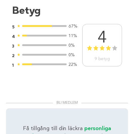
Betyg
67%
5
4
11%
4
0%
3
1
2
3
4
5
0%
2
9
betyg
22%
1
BLI MEDLEM
Få tillgång till din läckra
personliga