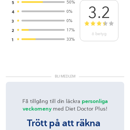
50%
5
3.2
0%
4
0%
3
1
2
3
4
5
17%
2
6
betyg
33%
1
BLI MEDLEM
Få tillgång till din läckra
personliga
veckomeny
med Diet Doctor Plus!
Trött på att räkna