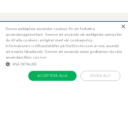
×
Liknande recept
Denna webbplats använder cookies för att förbättra
användarupplevelsen. Genom att använda vår webbplats samtycker
du till alla cookies i enlighet med vår cookiepolicy.
Smakrik fänkål- och
Broccolisoppa med
Informationen vi tillhandahåller på DietDoctor.com är inte avsedd
sellerisoppa
ostchips
att ersätta läkarbesök. Genom att använda sidan godkänner du våra
användarvillkor.
Läs mer
VISA DETALJER
ACCEPTERA ALLA
AVVISA ALLT
STRIKT NÖDVÄNDIGT
INRIKTNING
FUNKTIONER
OKLASSIFICERADE
9
8
g
g
Strikt nödvändigt
Inriktning
Funktioner