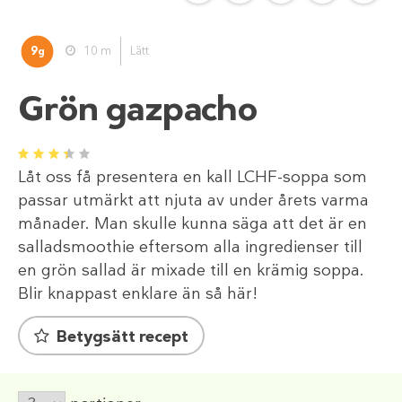
9
10 m
Lätt
g
Grön gazpacho
1
2
3
4
5
Låt oss få presentera en kall LCHF-soppa som
passar utmärkt att njuta av under årets varma
månader. Man skulle kunna säga att det är en
salladsmoothie eftersom alla ingredienser till
en grön sallad är mixade till en krämig soppa.
Blir knappast enklare än så här!
Betygsätt recept