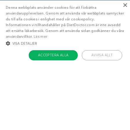
×
Denna webbplats använder cookies för att förbättra
användarupplevelsen. Genom att använda vår webbplats samtycker
du till alla cookies i enlighet med vår cookiepolicy.
Informationen vi tillhandahåller på DietDoctor.com är inte avsedd
att ersätta läkarbesök. Genom att använda sidan godkänner du våra
användarvillkor.
Läs mer
VISA DETALJER
ACCEPTERA ALLA
AVVISA ALLT
STRIKT NÖDVÄNDIGT
INRIKTNING
FUNKTIONER
OKLASSIFICERADE
Strikt nödvändigt
Inriktning
Funktioner
Oklassificerade
Liknande recept
Strikt nödvändiga kakor tillåter kärnwebbplatsfunktioner som
användarinloggning och kontohantering. Webbplatsen kan inte användas
ordentligt utan strikt nödvändiga cookies.