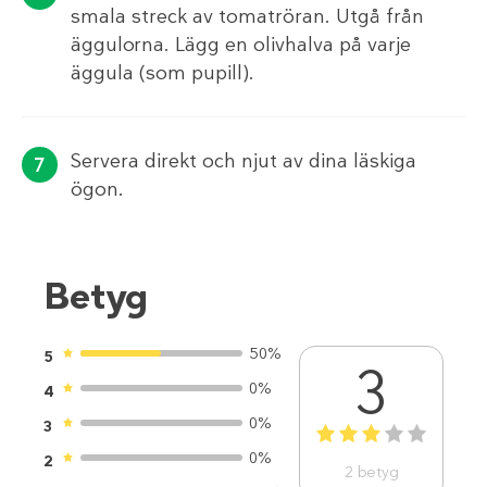
smala streck av tomatröran. Utgå från
äggulorna. Lägg en olivhalva på varje
äggula (som pupill).
Servera direkt och njut av dina läskiga
ögon.
Betyg
50%
5
3
0%
4
0%
3
1
2
3
4
5
0%
2
2
betyg