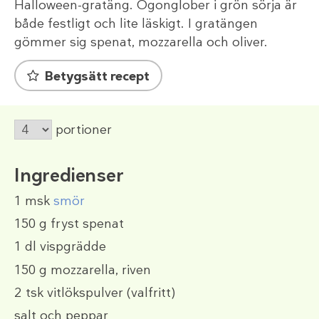
Halloween-gratäng. Ögonglober i grön sörja är
både festligt och lite läskigt. I gratängen
gömmer sig spenat, mozzarella och oliver.
Betygsätt recept
portioner
Ingredienser
1 msk
smör
150 g
fryst spenat
1 dl
vispgrädde
150 g
mozzarella, riven
2 tsk
vitlökspulver (valfritt)
salt och peppar