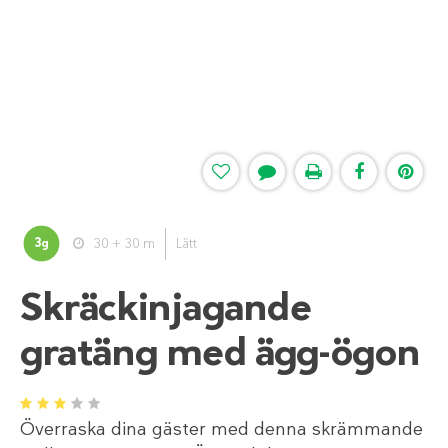
3
30 + 30 m
Lätt
g
Skräckinjagande
gratäng med ägg-ögon
1
2
3
4
5
Överraska dina gäster med denna skrämmande